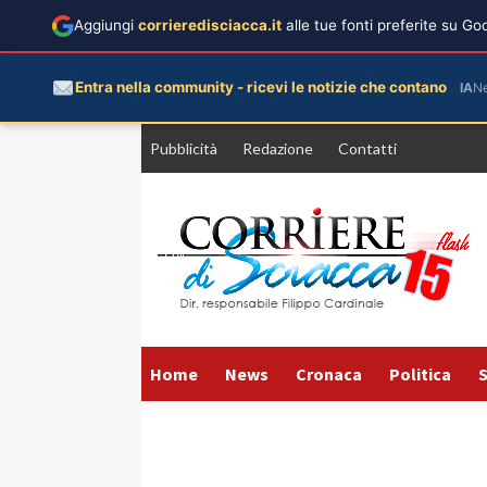
Aggiungi
corrieredisciacca.it
alle tue fonti preferite su G
Entra nella community - ricevi le notizie che contano
IA
N
Vai
Pubblicità
Redazione
Contatti
al
contenuto
Home
News
Cronaca
Politica
S