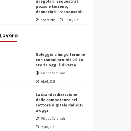
irregolari: sequestrati
pozzo e terreno,
denunciati i responsabili
Vino in Italia: il giro d’affari
Redazione
13/06/2026
contribuisce all’1,1% del PIL
nazionale
Lavoro
Filippo Cardinale
25/05/2026
Noleggio a lungo termine
con canoni proibitivi? La
storia oggi è diversa
Filippo Cardinale
01/05/2026
La standardizzazione
delle competenze nel
settore digitale dal 2010
a oggi
Filippo Cardinale
23/04/2026