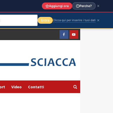
Aggiungi ora
Perche?
Entra
Clicca qui per inserire i tuoi dati
Facebook
Yountube
ort
Video
Contatti