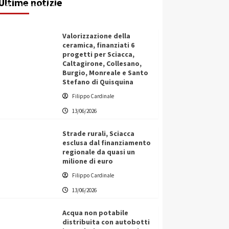
Ultime notizie
Filippo Cardinale
13/06/2026
Valorizzazione della
ceramica, finanziati 6
progetti per Sciacca,
Caltagirone, Collesano,
Burgio, Monreale e Santo
Stefano di Quisquina
Filippo Cardinale
13/06/2026
Strade rurali, Sciacca
esclusa dal finanziamento
regionale da quasi un
milione di euro
Filippo Cardinale
13/06/2026
Acqua non potabile
distribuita con autobotti