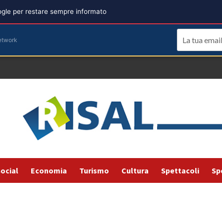
oogle per restare sempre informato
etwork
ocial
Economia
Turismo
Cultura
Spettacoli
Sp