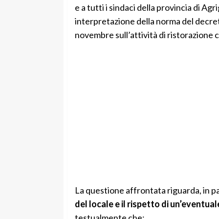
e a tutti i sindaci della provincia di 
interpretazione della norma del decreto
novembre sull’attività di ristorazione 
La questione affrontata riguarda, in p
del locale e il rispetto di un’eventua
testualmente che: