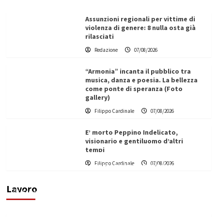
Assunzioni regionali per vittime di
violenza di genere: 8 nulla osta già
rilasciati
Redazione
07/08/2026
“Armonia” incanta il pubblico tra
musica, danza e poesia. La bellezza
come ponte di speranza (Foto
gallery)
Filippo Cardinale
07/08/2026
E’ morto Peppino Indelicato,
visionario e gentiluomo d’altri
tempi
L’ingegnere saccense Buscarnera partner chiave
Filippo Cardinale
07/08/2026
di un progetto transnazionale per la transizione
ecologica
Lavoro
Filippo Cardinale
21/06/2026