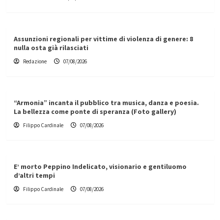
Assunzioni regionali per vittime di violenza di genere: 8
nulla osta già rilasciati
Redazione
07/08/2026
“Armonia” incanta il pubblico tra musica, danza e poesia.
La bellezza come ponte di speranza (Foto gallery)
Filippo Cardinale
07/08/2026
E’ morto Peppino Indelicato, visionario e gentiluomo
d’altri tempi
Filippo Cardinale
07/08/2026