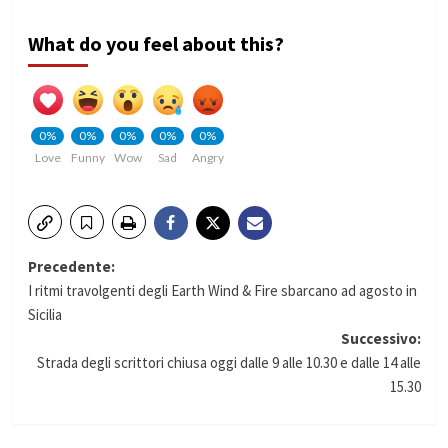
What do you feel about this?
0%
0%
0%
0%
0%
Love
Funny
Wow
Sad
Angry
Navigazione
Precedente:
I ritmi travolgenti degli Earth Wind & Fire sbarcano ad agosto in
articolo
Sicilia
Successivo:
Strada degli scrittori chiusa oggi dalle 9 alle 10.30 e dalle 14 alle
15.30