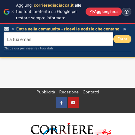
Aggiungi
corrieredisciacca.it
alle
tue fonti preferite su Google per
Aggiungi ora
restare sempre informato
Entra nella community - ricevi le notizie che contano
IA
Entra
Clicca qui per inserire i tuoi dati
Vai
Pubblicità
Redazione
Contatti
al
contenuto
Facebook
Yountube