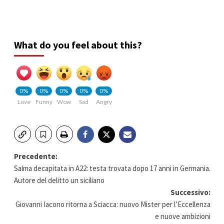
What do you feel about this?
0%
0%
0%
0%
0%
Love
Funny
Wow
Sad
Angry
Navigazione
Precedente:
Salma decapitata in A22: testa trovata dopo 17 anni in Germania.
articolo
Autore del delitto un siciliano
Successivo:
Giovanni Iacono ritorna a Sciacca: nuovo Mister per l’Eccellenza
e nuove ambizioni