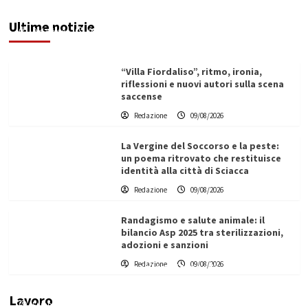
elevato per un’opera strategica”
Ultime notizie
Redazione
09/08/2026
“Villa Fiordaliso”, ritmo, ironia,
riflessioni e nuovi autori sulla scena
saccense
Redazione
09/08/2026
La Vergine del Soccorso e la peste:
un poema ritrovato che restituisce
identità alla città di Sciacca
Redazione
09/08/2026
Randagismo e salute animale: il
bilancio Asp 2025 tra sterilizzazioni,
adozioni e sanzioni
L’ingegnere saccense Buscarnera partner chiave
Redazione
09/08/2026
di un progetto transnazionale per la transizione
ecologica
Lavoro
Filippo Cardinale
21/06/2026