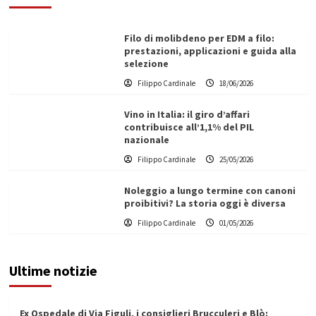
Filo di molibdeno per EDM a filo:
prestazioni, applicazioni e guida alla
selezione
Filippo Cardinale
18/06/2026
Vino in Italia: il giro d’affari
contribuisce all’1,1% del PIL
nazionale
Filippo Cardinale
25/05/2026
Noleggio a lungo termine con canoni
proibitivi? La storia oggi è diversa
Filippo Cardinale
01/05/2026
Ultime notizie
Ex Ospedale di Via Figuli, i consiglieri Brucculeri e Blò: