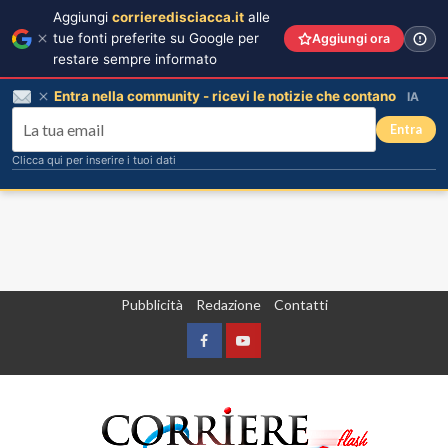
Aggiungi
corrieredisciacca.it
alle
tue fonti preferite su Google per
Aggiungi ora
restare sempre informato
Entra nella community - ricevi le notizie che contano
IA
Entra
Clicca qui per inserire i tuoi dati
Vai
Pubblicità
Redazione
Contatti
al
contenuto
Facebook
Yountube