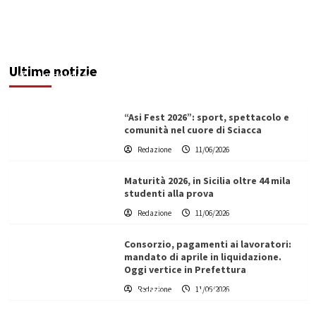
Denunciato ristoratore per violazioni su
sicurezza e impiego del personale: multa da
74mila euro
Ultime notizie
Filippo Cardinale
11/06/2026
“Asi Fest 2026”: sport, spettacolo e
comunità nel cuore di Sciacca
Redazione
11/06/2026
Maturità 2026, in Sicilia oltre 44 mila
studenti alla prova
Redazione
11/06/2026
Consorzio, pagamenti ai lavoratori:
mandato di aprile in liquidazione.
Oggi vertice in Prefettura
Redazione
11/06/2026
Vino in Italia: il giro d’affari contribuisce
all’1,1% del PIL nazionale