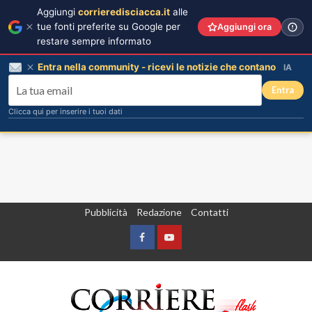
Aggiungi
corrieredisciacca.it
alle
tue fonti preferite su Google per
Aggiungi ora
restare sempre informato
Entra nella community - ricevi le notizie che contano
IA
Entra
Clicca qui per inserire i tuoi dati
Vai
Pubblicità
Redazione
Contatti
al
contenuto
Facebook
Yountube