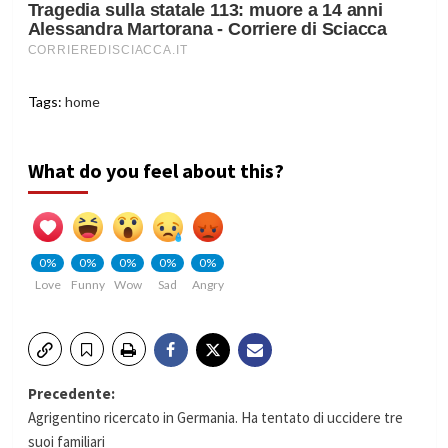
Tags:
home
What do you feel about this?
0%
0%
0%
0%
0%
Love
Funny
Wow
Sad
Angry
Navigazione
Precedente:
Agrigentino ricercato in Germania. Ha tentato di uccidere tre
articolo
suoi familiari