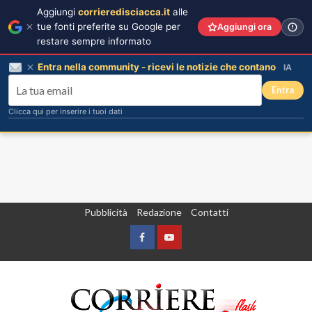
Aggiungi
corrieredisciacca.it
alle
tue fonti preferite su Google per
Aggiungi ora
restare sempre informato
Entra nella community - ricevi le notizie che contano
IA
Entra
Clicca qui per inserire i tuoi dati
Vai
Pubblicità
Redazione
Contatti
al
contenuto
Facebook
Yountube