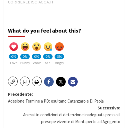
What do you feel about this?
0%
0%
0%
0%
0%
Love
Funny
Wow
Sad
Angry
Navigazione
Precedente:
Adesione Termine a PD: esultano Catanzaro e Di Paola
articolo
Successivo:
Animali in condizioni di detenzione inadeguata presso il
presepe vivente di Montaperto ad Agrigento