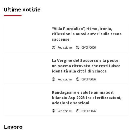
elevato per un’opera strategica”
Ultime notizie
Redazione
09/08/2026
“Villa Fiordaliso”, ritmo, ironia,
riflessioni e nuovi autori sulla scena
saccense
Redazione
09/08/2026
La Vergine del Soccorso e la peste:
un poema ritrovato che restituisce
identità alla città di Sciacca
Redazione
09/08/2026
Randagismo e salute animale: il
bilancio Asp 2025 tra sterilizzazioni,
adozioni e sanzioni
L’ingegnere saccense Buscarnera partner chiave
Redazione
09/08/2026
di un progetto transnazionale per la transizione
ecologica
Lavoro
Filippo Cardinale
21/06/2026