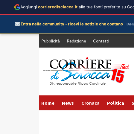
Aggiungi
corrieredisciacca.it
alle tue fonti preferite su G
Entra nella community - ricevi le notizie che contano
IA
N
Vai
Pubblicità
Redazione
Contatti
al
contenuto
Home
News
Cronaca
Politica
S