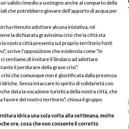
 è un valido rimedio a sostegno anche al comparto della
ciali che potrebbero giovare dell’apporto di acqua per
on ha ritenuto adottare alcuna iniziativa, né
 la dichiarata gravissima crisi che la città sta
la nostra città presenta sul proprio territorio fonti
evo”, scrive l’opposizione che evidenzia come “in
, ci sentiamo di invitare il Sindaco ad adottare
ante il perdurare della grave crisi”.
a crisi che comunque non è giustificata dalla presenza
 idriche. Senza intaccare lo spirito di solidarietà con
anche data la vocazione turistica della nostra città, che
favore del nostro territorio”, chiosa il gruppo
rnitura idrica una sola volta alla settimana, molte
oche ore, cosa che non consente il corretto