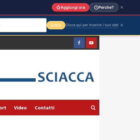
Aggiungi ora
Perche?
Entra
Clicca qui per inserire i tuoi dati
Facebook
Yountube
ort
Video
Contatti