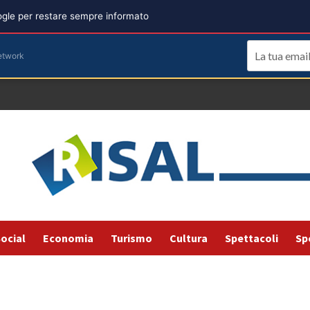
oogle per restare sempre informato
etwork
ocial
Economia
Turismo
Cultura
Spettacoli
Sp