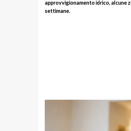
approvvigionamento idrico, alcune zo
settimane.