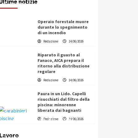
Ultime notizie
Redazione
14/06/2026
Operaio forestale muore
durante lo spegnimento
di un incendio
Redazione
14/06/2026
Riparato il guasto al
Fanaco, AICA prepara il
ritorno alla distribuzione
regolare
Redazione
14/06/2026
Paura in un Lido. Capelli
risucchiati dal filtro della
piscina: minorenne
liberata dai bagnanti
Vino in Italia: il giro d’affari
Redazione
14/06/2026
contribuisce all’1,1% del PIL
nazionale
Lavoro
Filippo Cardinale
25/05/2026