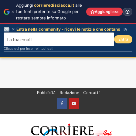
Aggiungi
corrieredisciacca.it
alle
tue fonti preferite su Google per
Aggiungi ora
restare sempre informato
Entra nella community - ricevi le notizie che contano
IA
Entra
Clicca qui per inserire i tuoi dati
Vai
Pubblicità
Redazione
Contatti
al
contenuto
Facebook
Yountube