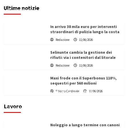
rimozione
Ultime notizie
Filippo Cardinale
11/06/2026
In arrivo 38 mila euro per interventi
straordinari di pulizia lungo la costa
Redazione
11/06/2026
Selinunte cambia la gestione dei
rifiuti: via i contenitori dal litorale
Redazione
11/06/2026
Maxi frode con il Superbonus 110%,
sequestri per 560 milioni
Filippo Cardinale
11/06/2026
Vino in Italia: il giro d’affari contribuisce
all’1,1% del PIL nazionale
Lavoro
Filippo Cardinale
25/05/2026
Noleggio a lungo termine con canoni