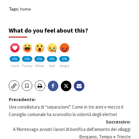
Tags:
home
What do you feel about this?
0%
0%
0%
0%
0%
Love
Funny
Wow
Sad
Angry
Navigazione
Precedente:
Una consiliatura di “separazioni”. Come in tre anni e mezzo il
articolo
Consiglio comunale ha sconvolto la volontà degli elettori
Successivo:
A Montevago avviati i lavori di bonifica dell’amianto dei villaggi
Bergamo, Tempo e Trieste