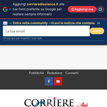
Aggiungi
corrieredisciacca.it
alle
tue fonti preferite su Google per
Aggiungi ora
restare sempre informato
Entra nella community - ricevi le notizie che contano
IA
Entra
Clicca qui per inserire i tuoi dati
Vai
Pubblicità
Redazione
Contatti
al
contenuto
Facebook
Yountube