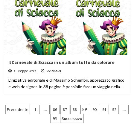
Il Carnevale di Sciacca in un album tutto da colorare
Giuseppe Recca
25/09/2024
L'iniziativa editoriale è di Massimo Schembri, apprezzato grafico
e web designer. In 38 pagine è possibile fare un viaggio nella...
Paginazione
Precedente
1
…
86
87
88
89
90
91
92
…
95
Successivo
degli
articoli