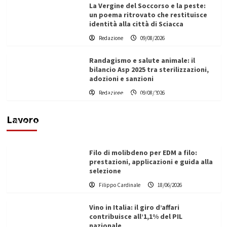
La Vergine del Soccorso e la peste:
un poema ritrovato che restituisce
identità alla città di Sciacca
Redazione
09/08/2026
Randagismo e salute animale: il
bilancio Asp 2025 tra sterilizzazioni,
adozioni e sanzioni
L’ingegnere saccense Buscarnera partner chiave
Redazione
09/08/2026
di un progetto transnazionale per la transizione
ecologica
Lavoro
Filippo Cardinale
21/06/2026
Filo di molibdeno per EDM a filo:
prestazioni, applicazioni e guida alla
selezione
Filippo Cardinale
18/06/2026
Vino in Italia: il giro d’affari
contribuisce all’1,1% del PIL
nazionale