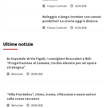
Filippo Cardinale
25/05/2026
Noleggio a lungo termine con canoni
proibitivi? La storia oggi è diversa
Filippo Cardinale
01/05/2026
Ultime notizie
Ex Ospedale di Via Figuli, i consiglieri Brucculeri e Blò:
“Progettazione al Comune, rischio elevato per un’opera
strategica”
Redazione
09/08/2026
“Villa Fiordaliso”, ritmo, ironia, riflessioni e nuovi autori
sulla scena saccense
Redazione
09/08/2026