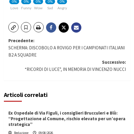
0%
0%
0%
0%
0%
Love
Funny
Wow
Sad
Angry
Navigazione
Precedente:
SCHERMA: DISCOBOLO A ROVIGO PER I CAMPIONATI ITALIANI
articolo
B2 A SQUADRE
Successivo:
“RICORDI DI LUCE”, IN MEMORIA DI VINCENZO NUCCI
Articoli correlati
Ex Ospedale di Via Figuli, i consiglieri Brucculeri e Blò:
“Progettazione al Comune, rischio elevato per un’opera
strategica”
Redazione
09/08/2026