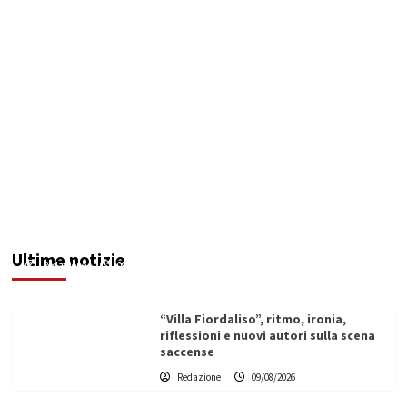
Ex Ospedale di Via Figuli, i consiglieri Brucculeri
e Blò: “Progettazione al Comune, rischio
elevato per un’opera strategica”
Ultime notizie
Redazione
09/08/2026
“Villa Fiordaliso”, ritmo, ironia,
riflessioni e nuovi autori sulla scena
saccense
Redazione
09/08/2026