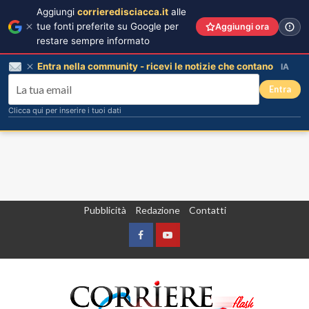
Aggiungi
corrieredisciacca.it
alle
tue fonti preferite su Google per
Aggiungi ora
restare sempre informato
Entra nella community - ricevi le notizie che contano
IA
Entra
Clicca qui per inserire i tuoi dati
Vai
Pubblicità
Redazione
Contatti
al
contenuto
Facebook
Yountube