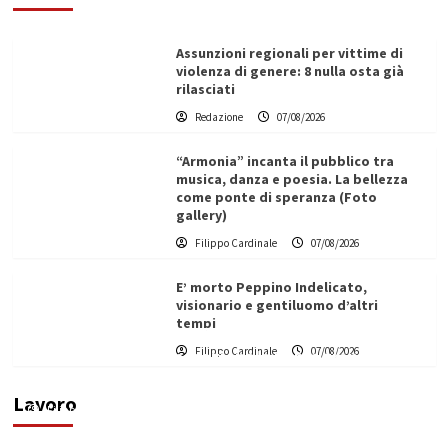
Assunzioni regionali per vittime di
violenza di genere: 8 nulla osta già
rilasciati
Redazione
07/08/2026
“Armonia” incanta il pubblico tra
musica, danza e poesia. La bellezza
come ponte di speranza (Foto
gallery)
Filippo Cardinale
07/08/2026
E’ morto Peppino Indelicato,
visionario e gentiluomo d’altri
tempi
L’ingegnere saccense Buscarnera partner chiave
Filippo Cardinale
07/08/2026
di un progetto transnazionale per la transizione
ecologica
Lavoro
Filippo Cardinale
21/06/2026