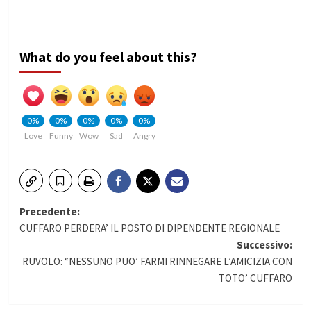
What do you feel about this?
0%
0%
0%
0%
0%
Love
Funny
Wow
Sad
Angry
Navigazione
Precedente:
CUFFARO PERDERA’ IL POSTO DI DIPENDENTE REGIONALE
articolo
Successivo:
RUVOLO: “NESSUNO PUO’ FARMI RINNEGARE L’AMICIZIA CON
TOTO’ CUFFARO