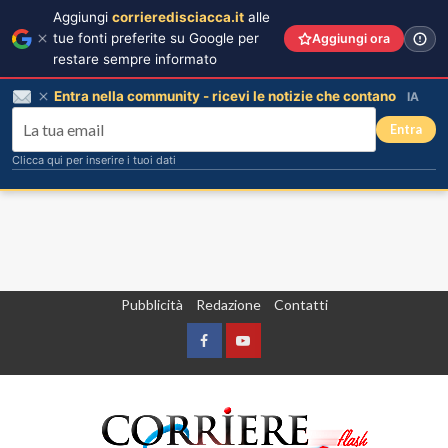
Aggiungi
corrieredisciacca.it
alle
tue fonti preferite su Google per
Aggiungi ora
restare sempre informato
Entra nella community - ricevi le notizie che contano
IA
Entra
Clicca qui per inserire i tuoi dati
Vai
Pubblicità
Redazione
Contatti
al
contenuto
Facebook
Yountube