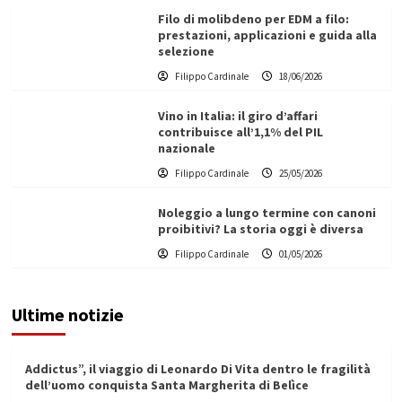
Filo di molibdeno per EDM a filo:
prestazioni, applicazioni e guida alla
selezione
Filippo Cardinale
18/06/2026
Vino in Italia: il giro d’affari
contribuisce all’1,1% del PIL
nazionale
Filippo Cardinale
25/05/2026
Noleggio a lungo termine con canoni
proibitivi? La storia oggi è diversa
Filippo Cardinale
01/05/2026
Ultime notizie
Addictus”, il viaggio di Leonardo Di Vita dentro le fragilità
dell’uomo conquista Santa Margherita di Belìce