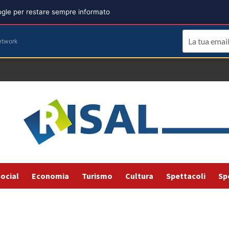
oogle per restare sempre informato
etwork
ocial
Economia
Turismo
Cultura
Spettacoli
Sp