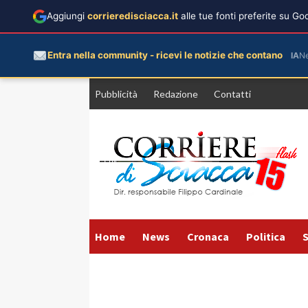
Aggiungi
corrieredisciacca.it
alle tue fonti preferite su G
Entra nella community - ricevi le notizie che contano
IA
N
Vai
Pubblicità
Redazione
Contatti
al
contenuto
Home
News
Cronaca
Politica
S