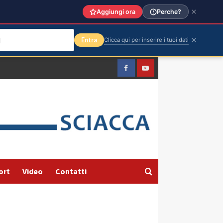
Aggiungi ora
Perche?
Entra
Clicca qui per inserire i tuoi dati
Facebook
Yountube
ort
Video
Contatti