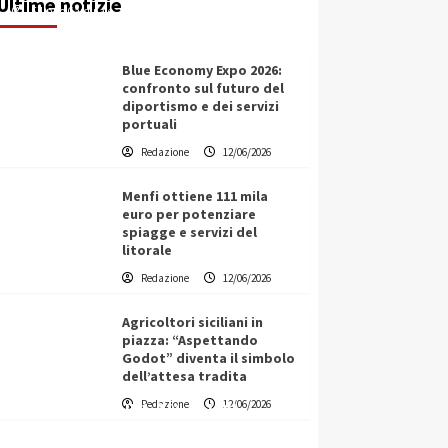
Ultime notizie
Filippo Cardinale
12/06/2026
Blue Economy Expo 2026:
confronto sul futuro del
diportismo e dei servizi
portuali
Redazione
12/06/2026
Menfi ottiene 111 mila
euro per potenziare
spiagge e servizi del
litorale
Redazione
12/06/2026
Agricoltori siciliani in
piazza: “Aspettando
Godot” diventa il simbolo
dell’attesa tradita
Vino in Italia: il giro d’affari
Redazione
12/06/2026
contribuisce all’1,1% del PIL
nazionale