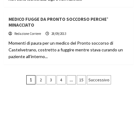
MEDICO FUGGE DA PRONTO SOCCORSO PERCHE’
MINACCIATO
Redazione Corriere
28/09/2013
Momenti di paura per un medico del Pronto soccorso di
Castelvetrano, costretto a fuggire mentre stava curando un
paziente all’interno...
Paginazione
1
2
3
4
…
15
Successivo
degli
articoli