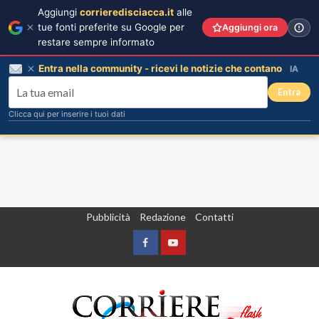
Aggiungi
corrieredisciacca.it
alle
tue fonti preferite su Google per
Aggiungi ora
restare sempre informato
Entra nella community - ricevi le notizie che contano
IA
Entra
Clicca qui per inserire i tuoi dati
Vai
Pubblicità
Redazione
Contatti
al
contenuto
Facebook
Yountube