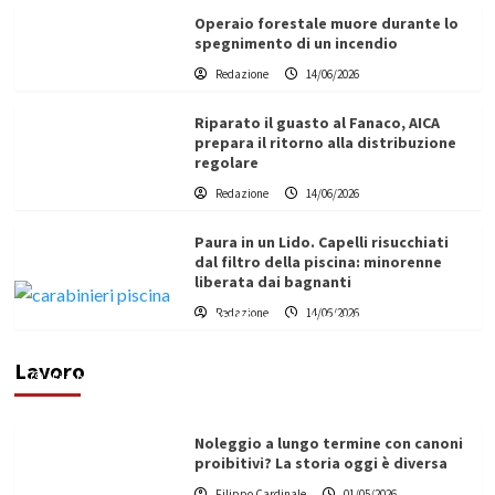
Operaio forestale muore durante lo
spegnimento di un incendio
Redazione
14/06/2026
Riparato il guasto al Fanaco, AICA
prepara il ritorno alla distribuzione
regolare
Redazione
14/06/2026
Paura in un Lido. Capelli risucchiati
dal filtro della piscina: minorenne
liberata dai bagnanti
Redazione
14/06/2026
Vino in Italia: il giro d’affari contribuisce
all’1,1% del PIL nazionale
Lavoro
Filippo Cardinale
25/05/2026
Noleggio a lungo termine con canoni
proibitivi? La storia oggi è diversa
Filippo Cardinale
01/05/2026