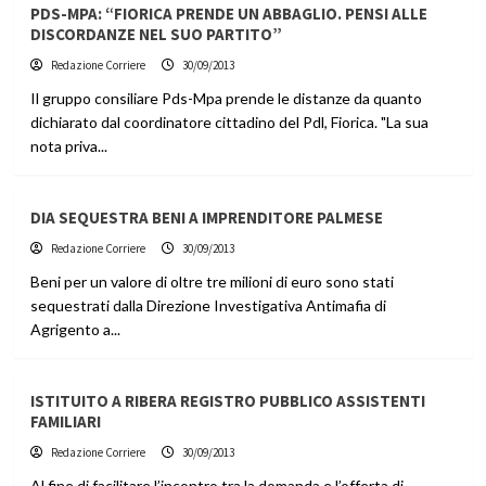
PDS-MPA: “FIORICA PRENDE UN ABBAGLIO. PENSI ALLE
DISCORDANZE NEL SUO PARTITO”
Redazione Corriere
30/09/2013
Il gruppo consiliare Pds-Mpa prende le distanze da quanto
dichiarato dal coordinatore cittadino del Pdl, Fiorica. "La sua
nota priva...
DIA SEQUESTRA BENI A IMPRENDITORE PALMESE
Redazione Corriere
30/09/2013
Beni per un valore di oltre tre milioni di euro sono stati
sequestrati dalla Direzione Investigativa Antimafia di
Agrigento a...
ISTITUITO A RIBERA REGISTRO PUBBLICO ASSISTENTI
FAMILIARI
Redazione Corriere
30/09/2013
Al fine di facilitare l’incontro tra la domanda e l’offerta di