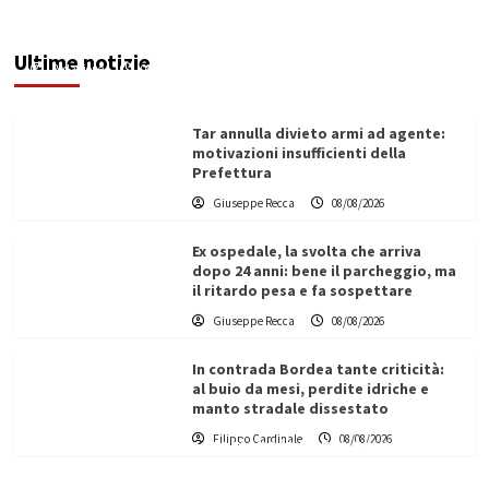
Trapani la crisi idrica è la stessa. E c’è chi invoca
l’Esercito
Ultime notizie
Redazione
08/08/2026
Tar annulla divieto armi ad agente:
motivazioni insufficienti della
Prefettura
Giuseppe Recca
08/08/2026
Ex ospedale, la svolta che arriva
dopo 24 anni: bene il parcheggio, ma
il ritardo pesa e fa sospettare
Giuseppe Recca
08/08/2026
In contrada Bordea tante criticità:
al buio da mesi, perdite idriche e
manto stradale dissestato
L’ingegnere saccense Buscarnera partner chiave
Filippo Cardinale
08/08/2026
di un progetto transnazionale per la transizione
ecologica