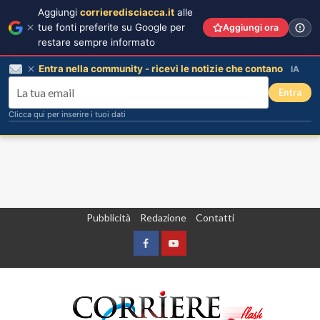
Aggiungi
corrieredisciacca.it
alle
tue fonti preferite su Google per
Aggiungi ora
restare sempre informato
Entra nella community - ricevi le notizie che contano
IA
Entra
Clicca qui per inserire i tuoi dati
Vai
Pubblicità
Redazione
Contatti
al
contenuto
Facebook
Yountube