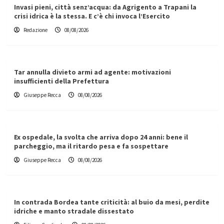
Invasi pieni, città senz’acqua: da Agrigento a Trapani la
crisi idrica è la stessa. E c’è chi invoca l’Esercito
Redazione
08/08/2026
Tar annulla divieto armi ad agente: motivazioni
insufficienti della Prefettura
Giuseppe Recca
08/08/2026
Ex ospedale, la svolta che arriva dopo 24 anni: bene il
parcheggio, ma il ritardo pesa e fa sospettare
Giuseppe Recca
08/08/2026
In contrada Bordea tante criticità: al buio da mesi, perdite
idriche e manto stradale dissestato