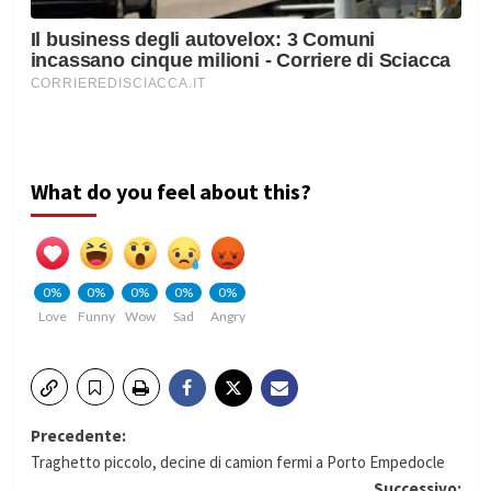
What do you feel about this?
0%
0%
0%
0%
0%
Love
Funny
Wow
Sad
Angry
Navigazione
Precedente:
Traghetto piccolo, decine di camion fermi a Porto Empedocle
articolo
Successivo: