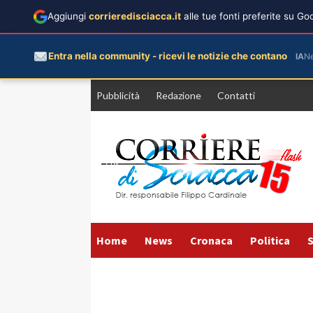
Aggiungi
corrieredisciacca.it
alle tue fonti preferite su G
Entra nella community - ricevi le notizie che contano
IA
N
Vai
Pubblicità
Redazione
Contatti
al
contenuto
Home
News
Cronaca
Politica
S