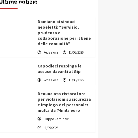
Ultime notizie
Redazione
11/06/2026
Damiano ai sindaci
neoeletti: “Servizio,
prudenza e
collaborazione per il bene
delle comunità”
Redazione
11/06/2026
Capodieci respinge le
accuse davanti al Gip
Redazione
11/06/2026
Denunciato ristoratore
per violazioni su sicurezza
e impiego del personale:
multa da 74mila euro
Filippo Cardinale
Vino in Italia: il giro d’affari
11/06/2026
contribuisce all’1,1% del PIL
nazionale