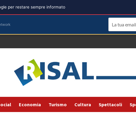
oogle per restare sempre informato
etwork
ocial
Economia
Turismo
Cultura
Spettacoli
Sp