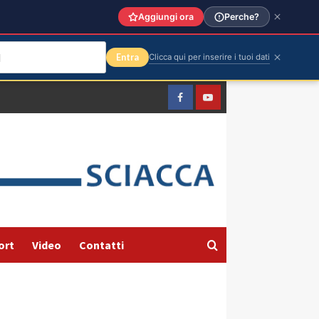
Aggiungi ora
Perche?
Entra
Clicca qui per inserire i tuoi dati
Facebook
Yountube
ort
Video
Contatti