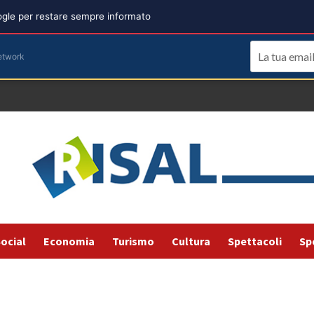
oogle per restare sempre informato
etwork
ocial
Economia
Turismo
Cultura
Spettacoli
Sp