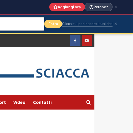
Aggiungi ora
Perche?
Entra
Clicca qui per inserire i tuoi dati
Facebook
Yountube
ort
Video
Contatti