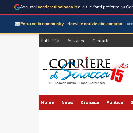
Aggiungi
corrieredisciacca.it
alle tue fonti preferite su G
Entra nella community - ricevi le notizie che contano
IA
N
Vai
Pubblicità
Redazione
Contatti
al
contenuto
Home
News
Cronaca
Politica
S