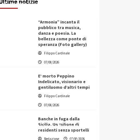
Ultime notizie
Redazione
07/08/2026
“Armonia” incanta il
pubblico tra musica,
danza e poesia. La
bellezza come ponte di
speranza (Foto gallery)
Filippo Cardinale
07/08/2026
E’ morto Peppino
Indelicato, visionario e
gentiluomo d’altri tempi
Filippo Cardinale
07/08/2026
Banche in fuga dalla
Sicilia. Un milione di
L’ingegnere saccense Buscarnera
residenti senza sportelli
partner chiave di un progetto
Redazione
07/08/2026