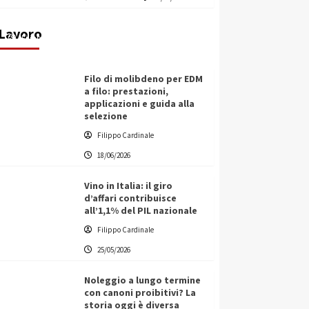
transnazionale per la transizione
ecologica
Lavoro
Filippo Cardinale
21/06/2026
Filo di molibdeno per EDM
a filo: prestazioni,
applicazioni e guida alla
selezione
Filippo Cardinale
18/06/2026
Vino in Italia: il giro
d’affari contribuisce
all’1,1% del PIL nazionale
Filippo Cardinale
25/05/2026
Noleggio a lungo termine
con canoni proibitivi? La
storia oggi è diversa