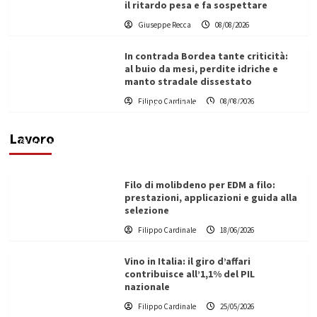
il ritardo pesa e fa sospettare
Giuseppe Recca
08/08/2026
In contrada Bordea tante criticità:
al buio da mesi, perdite idriche e
manto stradale dissestato
L’ingegnere saccense Buscarnera partner chiave
Filippo Cardinale
08/08/2026
di un progetto transnazionale per la transizione
ecologica
Lavoro
Filippo Cardinale
21/06/2026
Filo di molibdeno per EDM a filo:
prestazioni, applicazioni e guida alla
selezione
Filippo Cardinale
18/06/2026
Vino in Italia: il giro d’affari
contribuisce all’1,1% del PIL
nazionale
Filippo Cardinale
25/05/2026