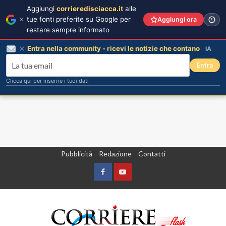
Aggiungi
corrieredisciacca.it
alle
tue fonti preferite su Google per
Aggiungi ora
restare sempre informato
Entra nella community - ricevi le notizie che contano
IA
Entra
Clicca qui per inserire i tuoi dati
Vai
Pubblicità
Redazione
Contatti
al
contenuto
Facebook
Yountube