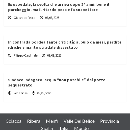
Ex ospedale, la svolta che arriva dopo 24 anni: bene il
parcheggio, ma il ritardo pesa e fa sospettare
Giuseppe Recca
08/08/2026
In contrada Bordea tante criticità: al buio da mesi, perdite
idriche e manto stradale dissestato
Filippo Cardinale
08/08/2026
Sindaco indagato: acqua “non potabile” dal pozzo
sequestrato
Redazione
08/08/2026
Sciacca
Ribera
Menfi
Valle Del Belice
Provincia
Sicilia
Italia
Mondo