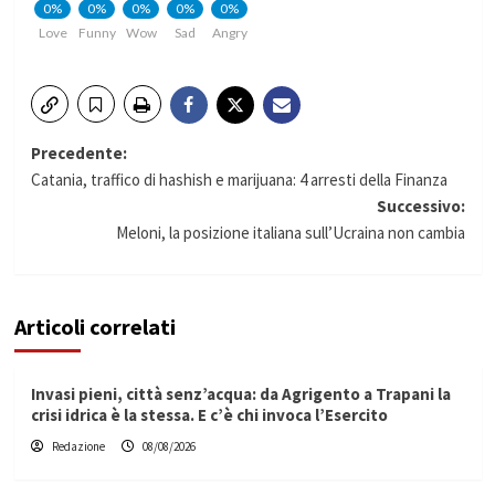
0%
0%
0%
0%
0%
Love
Funny
Wow
Sad
Angry
Navigazione
Precedente:
Catania, traffico di hashish e marijuana: 4 arresti della Finanza
articolo
Successivo:
Meloni, la posizione italiana sull’Ucraina non cambia
Articoli correlati
Invasi pieni, città senz’acqua: da Agrigento a Trapani la
crisi idrica è la stessa. E c’è chi invoca l’Esercito
Redazione
08/08/2026