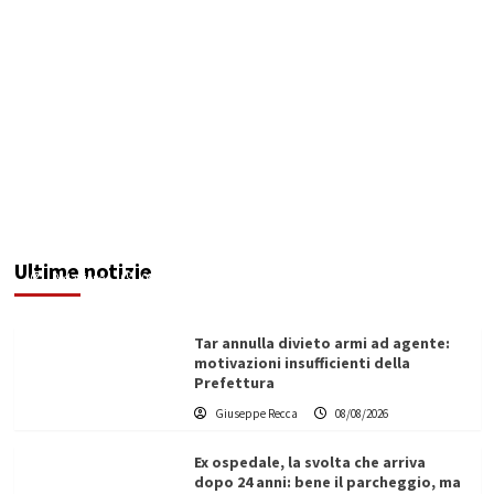
Invasi pieni, città senz’acqua: da Agrigento a
Trapani la crisi idrica è la stessa. E c’è chi invoca
l’Esercito
Ultime notizie
Redazione
08/08/2026
Tar annulla divieto armi ad agente:
motivazioni insufficienti della
Prefettura
Giuseppe Recca
08/08/2026
Ex ospedale, la svolta che arriva
dopo 24 anni: bene il parcheggio, ma