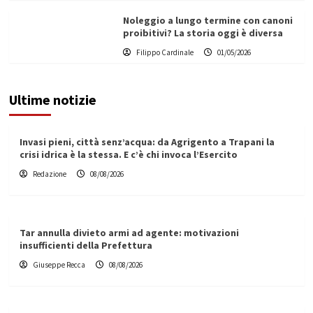
Noleggio a lungo termine con canoni
proibitivi? La storia oggi è diversa
Filippo Cardinale
01/05/2026
Ultime notizie
Invasi pieni, città senz’acqua: da Agrigento a Trapani la
crisi idrica è la stessa. E c’è chi invoca l’Esercito
Redazione
08/08/2026
Tar annulla divieto armi ad agente: motivazioni
insufficienti della Prefettura
Giuseppe Recca
08/08/2026