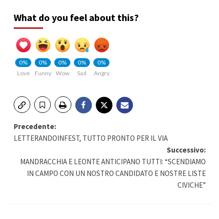
What do you feel about this?
0%
0%
0%
0%
0%
Love
Funny
Wow
Sad
Angry
Navigazione
Precedente:
LETTERANDOINFEST, TUTTO PRONTO PER IL VIA
articolo
Successivo:
MANDRACCHIA E LEONTE ANTICIPANO TUTTI: “SCENDIAMO
IN CAMPO CON UN NOSTRO CANDIDATO E NOSTRE LISTE
CIVICHE”