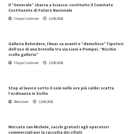
Il “Generale” sbarca a Sciacca: costituito il Comitato
Costituente di Futuro Nazionale
Filippo Cardinale
12/06/2026
Galleria Belvedere, l’Anas va avanti e “demolisce” l’ipotesi
dell’uso di una bretella tra via Lioni e Pompei. “Rischio
crollo galleria”
Filippo Cardinale
12/06/2026
Stop al lavoro sotto il sole nelle ore più calde: scatta
l’ordinanza in Sicilia
Redazione
12/06/2026
Mercato san Michele, sacchi gratuiti agli operatori
commerciali per la raccolta dei rifiuti