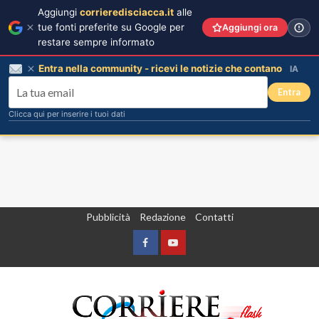
Aggiungi
corrieredisciacca.it
alle
tue fonti preferite su Google per
Aggiungi ora
restare sempre informato
Entra nella community - ricevi le notizie che contano
IA
Entra
Clicca qui per inserire i tuoi dati
Vai
Pubblicità
Redazione
Contatti
al
contenuto
Facebook
Yountube