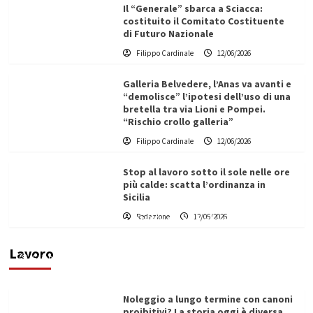
Il “Generale” sbarca a Sciacca:
costituito il Comitato Costituente
di Futuro Nazionale
Filippo Cardinale
12/06/2026
Galleria Belvedere, l’Anas va avanti e
“demolisce” l’ipotesi dell’uso di una
bretella tra via Lioni e Pompei.
“Rischio crollo galleria”
Filippo Cardinale
12/06/2026
Stop al lavoro sotto il sole nelle ore
più calde: scatta l’ordinanza in
Sicilia
Redazione
12/06/2026
Vino in Italia: il giro d’affari contribuisce
all’1,1% del PIL nazionale
Lavoro
Filippo Cardinale
25/05/2026
Noleggio a lungo termine con canoni
proibitivi? La storia oggi è diversa