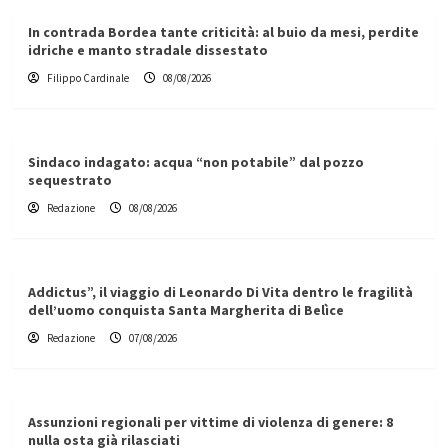
In contrada Bordea tante criticità: al buio da mesi, perdite
idriche e manto stradale dissestato
Filippo Cardinale
08/08/2026
Sindaco indagato: acqua “non potabile” dal pozzo
sequestrato
Redazione
08/08/2026
Addictus”, il viaggio di Leonardo Di Vita dentro le fragilità
dell’uomo conquista Santa Margherita di Belìce
Redazione
07/08/2026
Assunzioni regionali per vittime di violenza di genere: 8
nulla osta già rilasciati