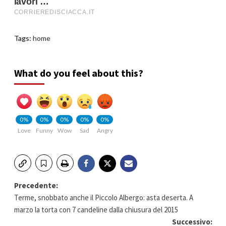
Tags:
home
What do you feel about this?
0%
0%
0%
0%
0%
Love
Funny
Wow
Sad
Angry
Navigazione
Precedente:
Terme, snobbato anche il Piccolo Albergo: asta deserta. A
articolo
marzo la torta con 7 candeline dalla chiusura del 2015
Successivo: