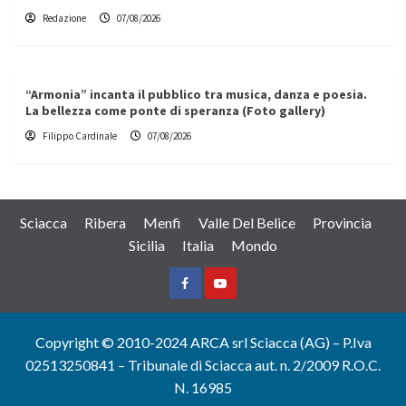
Redazione
07/08/2026
“Armonia” incanta il pubblico tra musica, danza e poesia.
La bellezza come ponte di speranza (Foto gallery)
Filippo Cardinale
07/08/2026
Sciacca
Ribera
Menfi
Valle Del Belice
Provincia
Sicilia
Italia
Mondo
Facebook
Yountube
Copyright © 2010-2024 ARCA srl Sciacca (AG) – P.Iva
02513250841 – Tribunale di Sciacca aut. n. 2/2009 R.O.C.
N. 16985