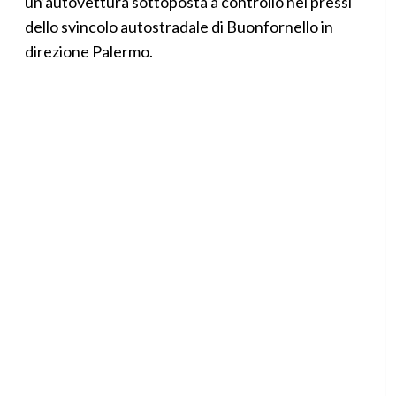
un’autovettura sottoposta a controllo nei pressi
dello svincolo autostradale di Buonfornello in
direzione Palermo.