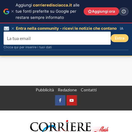
Aggiungi
corrieredisciacca.it
alle
tue fonti preferite su Google per
Aggiungi ora
restare sempre informato
Entra nella community - ricevi le notizie che contano
IA
Entra
Clicca qui per inserire i tuoi dati
Vai
Pubblicità
Redazione
Contatti
al
contenuto
Facebook
Yountube