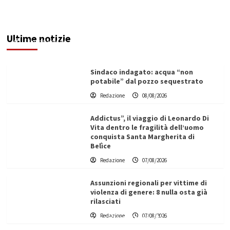
In contrada Bordea tante criticità: al buio da
mesi, perdite idriche e manto stradale
dissestato
Ultime notizie
Filippo Cardinale
08/08/2026
Sindaco indagato: acqua “non
potabile” dal pozzo sequestrato
Redazione
08/08/2026
Addictus”, il viaggio di Leonardo Di
Vita dentro le fragilità dell’uomo
conquista Santa Margherita di
Belìce
Redazione
07/08/2026
Assunzioni regionali per vittime di
violenza di genere: 8 nulla osta già
rilasciati
L’ingegnere saccense Buscarnera partner chiave
Redazione
07/08/2026
di un progetto transnazionale per la transizione