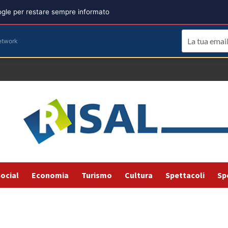
oogle per restare sempre informato
etwork
ocial
Economia
Turismo
Cultura
Spettacoli
Sp