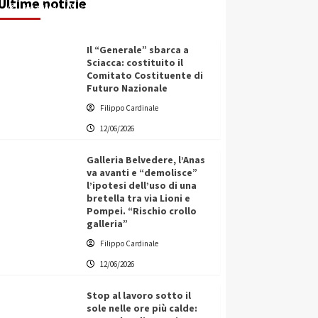
Ultime notizie
Redazione
12/06/2026
Il “Generale” sbarca a
Sciacca: costituito il
Comitato Costituente di
Futuro Nazionale
Filippo Cardinale
12/06/2026
Galleria Belvedere, l’Anas
va avanti e “demolisce”
l’ipotesi dell’uso di una
bretella tra via Lioni e
Pompei. “Rischio crollo
galleria”
Filippo Cardinale
12/06/2026
Stop al lavoro sotto il
sole nelle ore più calde: