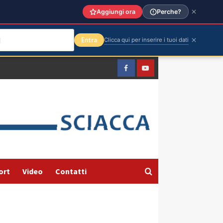
Aggiungi ora
Perche?
Entra
Clicca qui per inserire i tuoi dati
Facebook
Yountube
ort
Video
Contatti