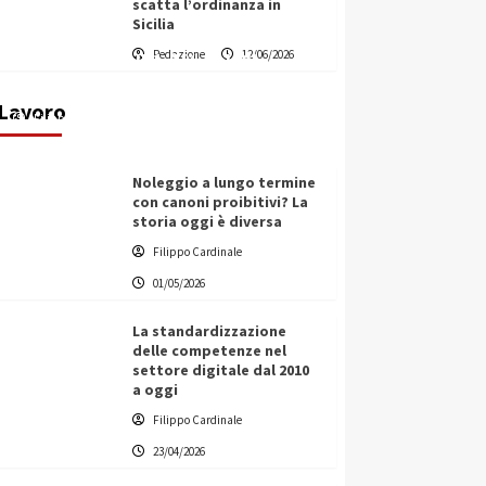
scatta l’ordinanza in
Sicilia
Vino in Italia: il giro d’affari
Redazione
12/06/2026
contribuisce all’1,1% del PIL
nazionale
Lavoro
Filippo Cardinale
25/05/2026
Noleggio a lungo termine
con canoni proibitivi? La
storia oggi è diversa
Filippo Cardinale
01/05/2026
La standardizzazione
delle competenze nel
settore digitale dal 2010
a oggi
Filippo Cardinale
23/04/2026