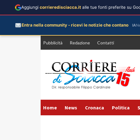
Aggiungi
corrieredisciacca.it
alle tue fonti preferite su G
Entra nella community - ricevi le notizie che contano
IA
N
Vai
Pubblicità
Redazione
Contatti
al
contenuto
Home
News
Cronaca
Politica
S