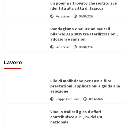
un poema ritrovato che restituisce
identità alla città di Sciacca
Redazione
09/08/2026
Randagismo e salute animale: il
bilancio Asp 2025 tra sterilizzazioni,
adozioni e sanzioni
L’ingegnere saccense Buscarnera partner chiave
Redazione
09/08/2026
di un progetto transnazionale per la transizione
ecologica
Lavoro
Filippo Cardinale
21/06/2026
Filo di molibdeno per EDM a filo:
prestazioni, applicazioni e guida alla
selezione
Filippo Cardinale
18/06/2026
Vino in Italia: il giro d’affari
contribuisce all’1,1% del PIL
nazionale