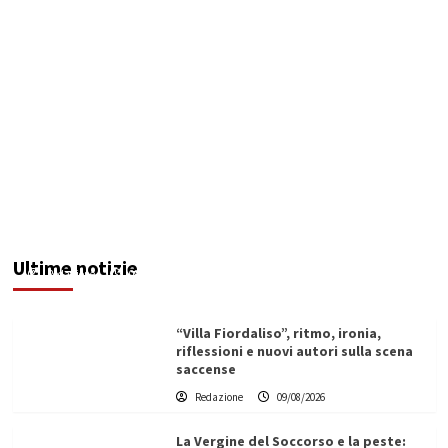
Ex Ospedale di Via Figuli, i consiglieri Brucculeri
e Blò: “Progettazione al Comune, rischio
elevato per un’opera strategica”
Ultime notizie
Redazione
09/08/2026
“Villa Fiordaliso”, ritmo, ironia,
riflessioni e nuovi autori sulla scena
saccense
Redazione
09/08/2026
La Vergine del Soccorso e la peste: