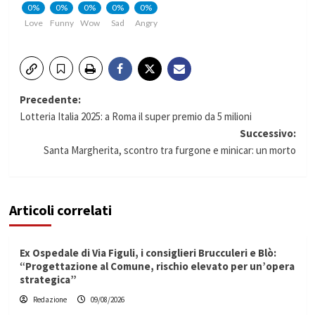
0%
0%
0%
0%
0%
Love
Funny
Wow
Sad
Angry
Navigazione
Precedente:
Lotteria Italia 2025: a Roma il super premio da 5 milioni
articolo
Successivo:
Santa Margherita, scontro tra furgone e minicar: un morto
Articoli correlati
Ex Ospedale di Via Figuli, i consiglieri Brucculeri e Blò:
“Progettazione al Comune, rischio elevato per un’opera
strategica”
Redazione
09/08/2026