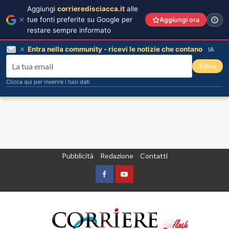
Aggiungi
corrieredisciacca.it
alle
tue fonti preferite su Google per
Aggiungi ora
restare sempre informato
Entra nella community - ricevi le notizie che contano
IA
Entra
Clicca qui per inserire i tuoi dati
Vai
Pubblicità
Redazione
Contatti
al
contenuto
Facebook
Yountube