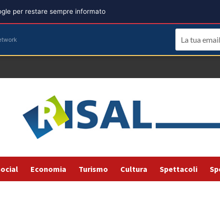
oogle per restare sempre informato
etwork
ocial
Economia
Turismo
Cultura
Spettacoli
Sp