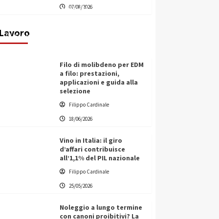
07/08/2026
transnazionale per la transizione
ecologica
Lavoro
Filippo Cardinale
21/06/2026
Filo di molibdeno per EDM
a filo: prestazioni,
applicazioni e guida alla
selezione
Filippo Cardinale
18/06/2026
Vino in Italia: il giro
d’affari contribuisce
all’1,1% del PIL nazionale
Filippo Cardinale
25/05/2026
Noleggio a lungo termine
con canoni proibitivi? La