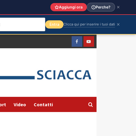
Aggiungi ora
Perche?
Entra
Clicca qui per inserire i tuoi dati
Facebook
Yountube
ort
Video
Contatti