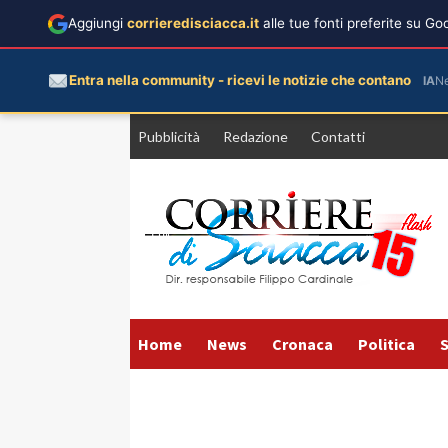
Aggiungi
corrieredisciacca.it
alle tue fonti preferite su G
Entra nella community - ricevi le notizie che contano
IA
N
Vai
Pubblicità
Redazione
Contatti
al
contenuto
Home
News
Cronaca
Politica
S