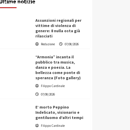
Ultime notizie
Redazione
07/08/2026
Assunzioni regionali per
vittime di violenza di
genere: 8 nulla osta già
rilasciati
Redazione
07/08/2026
“Armonia” incanta il
pubblico tra musica,
danza e poesia. La
bellezza come ponte di
speranza (Foto gallery)
Filippo Cardinale
07/08/2026
E’ morto Peppino
Indelicato, visionario e
gentiluomo d’altri tempi
L’ingegnere saccense Buscarnera
Filippo Cardinale
partner chiave di un progetto