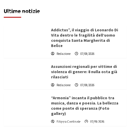
pozzo sequestrato
Ultime notizie
Redazione
08/08/2026
Addictus”, il viaggio di Leonardo Di
Vita dentro le fragilità dell’uomo
conquista Santa Margherita di
Belìce
Redazione
07/08/2026
Assunzioni regionali per vittime di
violenza di genere: 8 nulla osta già
rilasciati
Redazione
07/08/2026
“Armonia” incanta il pubblico tra
musica, danza e poesia. La bellezza
come ponte di speranza (Foto
gallery)
L’ingegnere saccense Buscarnera partner chiave
Filippo Cardinale
07/08/2026
di un progetto transnazionale per la transizione
ecologica