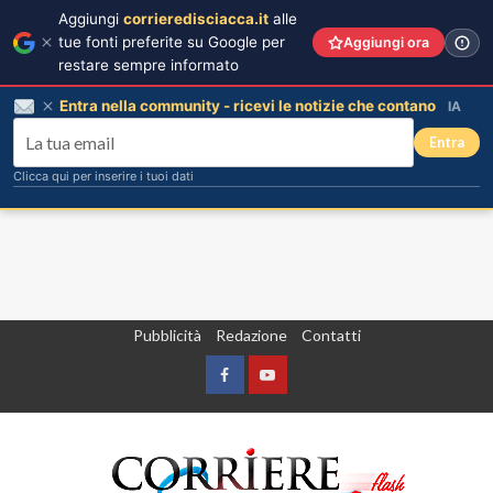
Aggiungi
corrieredisciacca.it
alle
tue fonti preferite su Google per
Aggiungi ora
restare sempre informato
Entra nella community - ricevi le notizie che contano
IA
Entra
Clicca qui per inserire i tuoi dati
Vai
Pubblicità
Redazione
Contatti
al
contenuto
Facebook
Yountube