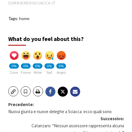
Tags:
home
What do you feel about this?
0%
0%
0%
0%
0%
Love
Funny
Wow
Sad
Angry
Navigazione
Precedente:
Nuova giunta e nuove deleghe a Sciacca: ecco quali sono
articolo
Successivo:
Catanzaro: “Nessun assessore rappresenta alcuna