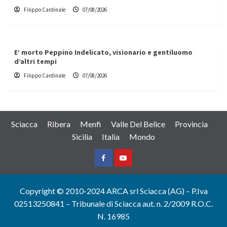
Filippo Cardinale
07/08/2026
E’ morto Peppino Indelicato, visionario e gentiluomo
d’altri tempi
Filippo Cardinale
07/08/2026
Sciacca
Ribera
Menfi
Valle Del Belice
Provincia
Sicilia
Italia
Mondo
Facebook
Yountube
Copyright © 2010-2024 ARCA srl Sciacca (AG) – P.Iva
02513250841 – Tribunale di Sciacca aut. n. 2/2009 R.O.C.
N. 16985