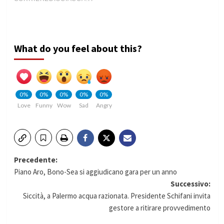
What do you feel about this?
0%
0%
0%
0%
0%
Love
Funny
Wow
Sad
Angry
Navigazione
Precedente:
Piano Aro, Bono-Sea si aggiudicano gara per un anno
articolo
Successivo:
Siccità, a Palermo acqua razionata. Presidente Schifani invita
gestore a ritirare provvedimento