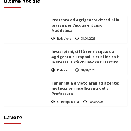
Ultime notizie
Redazione
08/08/2026
Protesta ad Agrigento: cittadini in
piazza per l’acqua e il caso
Maddalusa
Redazione
08/08/2026
Invasi pieni, città senz’acqua: da
Agrigento a Trapani la crisi idrica è
la stessa. E c’è chi invoca l’Esercito
Redazione
08/08/2026
Tar annulla divieto armi ad agente:
motivazioni insufficienti della
Prefettura
L’ingegnere saccense Buscarnera partner chiave
Giuseppe Recca
08/08/2026
di un progetto transnazionale per la transizione
ecologica
Lavoro
Filippo Cardinale
21/06/2026