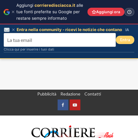
Aggiungi
corrieredisciacca.it
alle
tue fonti preferite su Google per
Aggiungi ora
restare sempre informato
Entra nella community - ricevi le notizie che contano
IA
Entra
Clicca qui per inserire i tuoi dati
Vai
Pubblicità
Redazione
Contatti
al
contenuto
Facebook
Yountube