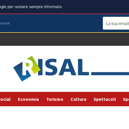
oogle per restare sempre informato
etwork
ocial
Economia
Turismo
Cultura
Spettacoli
Sp