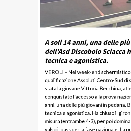
A soli 14 anni, una delle pi
dell’Asd Discobolo Sciacca
tecnica e agonistica.
VEROLI – Nel week-end schermistico di 
qualificazione Assoluti Centro-Sud di s
stata la giovane Vittoria Becchina, at
conquistato l’accesso alla prova nazion
anni, una delle più giovani in pedana
tecnica e agonistica. Ha chiuso il giron
misura (entrambe 4-3), per poi dominar
valso il pass per la fase nazionale. La 