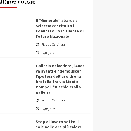
Ultime notizie
Redazione
12/06/2026
Il “Generale” sbarca a
Sciacca: costituito il
Comitato Costituente di
Futuro Nazionale
Filippo Cardinale
12/06/2026
Galleria Belvedere, l’Anas
va avanti e “demolisce”
l’ipotesi dell’uso di una
bretella tra via Lioni e
Pompei. “Rischio crollo
galleria”
Filippo Cardinale
12/06/2026
Stop al lavoro sotto il
sole nelle ore più calde: