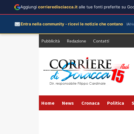
Aggiungi
corrieredisciacca.it
alle tue fonti preferite su G
Entra nella community - ricevi le notizie che contano
IA
N
Vai
Pubblicità
Redazione
Contatti
al
contenuto
Home
News
Cronaca
Politica
S