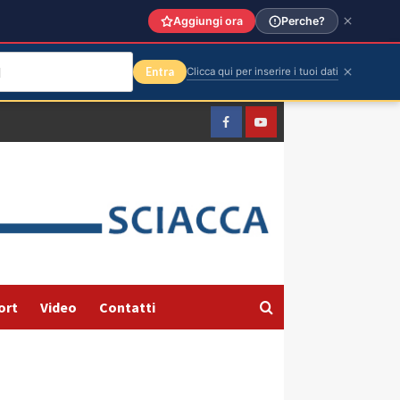
Aggiungi ora
Perche?
Entra
Clicca qui per inserire i tuoi dati
Facebook
Yountube
ort
Video
Contatti