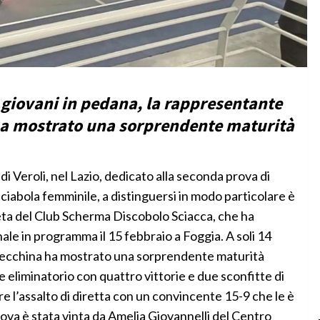
ù giovani in pedana, la rappresentante
 ha mostrato una sorprendente maturità
Veroli, nel Lazio, dedicato alla seconda prova di
ciabola femminile, a distinguersi in modo particolare è
leta del Club Scherma Discobolo Sciacca, che ha
ale in programma il 15 febbraio a Foggia. A soli 14
, Becchina ha mostrato una sorprendente maturità
e eliminatorio con quattro vittorie e due sconfitte di
e l’assalto di diretta con un convincente 15-9 che le è
prova è stata vinta da Amelia Giovannelli del Centro