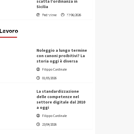
scatta l’ordinanza in
Sicilia
Vino in Italia: il giro d’affari
Redazione
12/06/2026
contribuisce all’1,1% del PIL
nazionale
Lavoro
Filippo Cardinale
25/05/2026
Noleggio a lungo termine
con canoni proibitivi? La
storia oggi è diversa
Filippo Cardinale
01/05/2026
La standardizzazione
delle competenze nel
settore digitale dal 2010
a oggi
Filippo Cardinale
23/04/2026