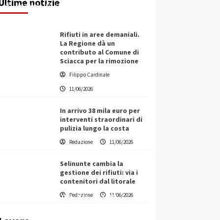
Ultime notizie
Redazione
11/06/2026
Rifiuti in aree demaniali.
La Regione dà un
contributo al Comune di
Sciacca per la rimozione
Filippo Cardinale
11/06/2026
In arrivo 38 mila euro per
interventi straordinari di
pulizia lungo la costa
Redazione
11/06/2026
Selinunte cambia la
gestione dei rifiuti: via i
contenitori dal litorale
Vino in Italia: il giro d’affari
Redazione
11/06/2026
contribuisce all’1,1% del PIL
nazionale