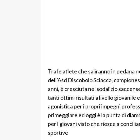
Tra le atlete che saliranno in pedana n
dell’Asd Discobolo Sciacca, campioness
anni, è cresciuta nel sodalizio saccen
tanti ottimi risultati a livello giovanil
agonistica per i propri impegni profess
primeggiare ed oggi è la punta di dia
per i giovani visto che riesce a concilia
sportive