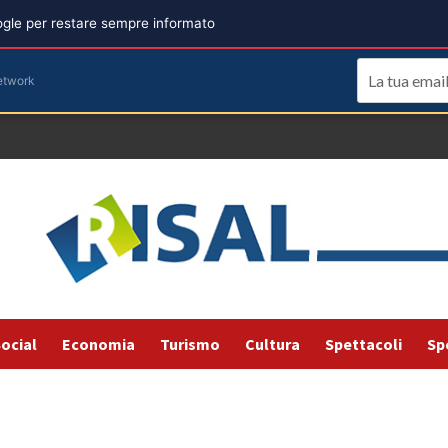
oogle per restare sempre informato
etwork
ocial
Economia
Turismo
Cultura
Spettacoli
Sp