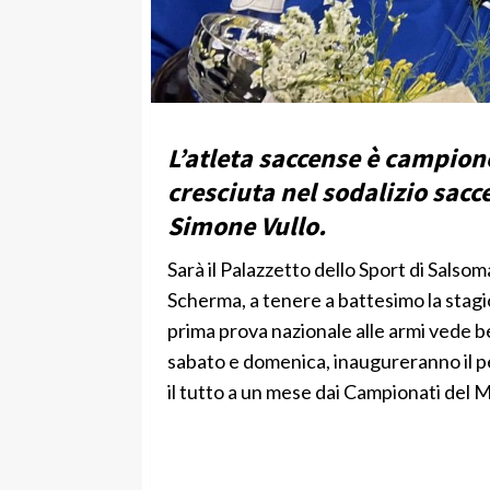
L’atleta saccense è campione
cresciuta nel sodalizio sacc
Simone Vullo.
Sarà il Palazzetto dello Sport di Salso
Scherma, a tenere a battesimo la stagi
prima prova nazionale alle armi vede ben
sabato e domenica, inaugureranno il pe
il tutto a un mese dai Campionati de