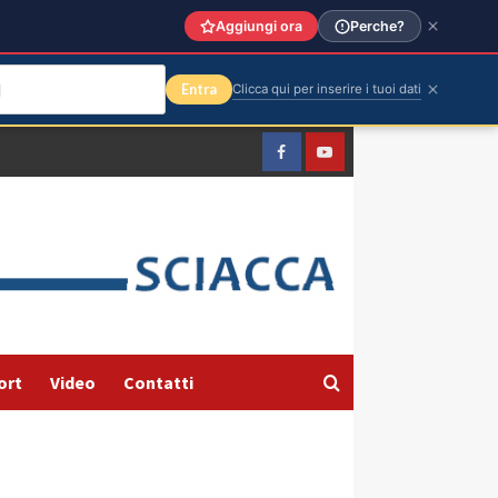
Aggiungi ora
Perche?
Entra
Clicca qui per inserire i tuoi dati
Facebook
Yountube
ort
Video
Contatti