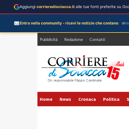
Aggiungi
corrieredisciacca.it
alle tue fonti preferite su G
Entra nella community - ricevi le notizie che contano
IA
N
Vai
Pubblicità
Redazione
Contatti
al
contenuto
Home
News
Cronaca
Politica
S