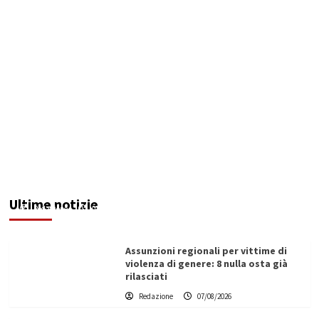
Addictus”, il viaggio di Leonardo Di Vita dentro
le fragilità dell’uomo conquista Santa
Margherita di Belìce
Ultime notizie
Redazione
07/08/2026
Assunzioni regionali per vittime di
violenza di genere: 8 nulla osta già
rilasciati
Redazione
07/08/2026