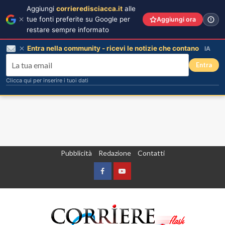
Aggiungi
corrieredisciacca.it
alle
tue fonti preferite su Google per
Aggiungi ora
restare sempre informato
Entra nella community - ricevi le notizie che contano
IA
Entra
Clicca qui per inserire i tuoi dati
Vai
Pubblicità
Redazione
Contatti
al
contenuto
Facebook
Yountube