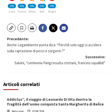
0%
0%
0%
0%
0%
Love
Funny
Wow
Sad
Angry
Navigazione
Precedente:
Anche Legambiente punta Aica: “Perchè solo oggi si accelera
articolo
sulla captazione di pozzi e sorgenti ?”
Successivo:
Salvini, “cerimonia Parigi insulta cristiani, francesi squallidi”
Articoli correlati
Addictus”, il viaggio di Leonardo Di Vita dentro le
fragilità dell’uomo conquista Santa Margherita di Belìce
Redazione
07/08/2026