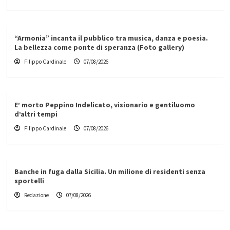
“Armonia” incanta il pubblico tra musica, danza e poesia.
La bellezza come ponte di speranza (Foto gallery)
Filippo Cardinale
07/08/2026
E’ morto Peppino Indelicato, visionario e gentiluomo
d’altri tempi
Filippo Cardinale
07/08/2026
Banche in fuga dalla Sicilia. Un milione di residenti senza
sportelli
Redazione
07/08/2026