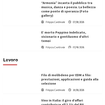
“Armonia” incanta il pubblico tra
musica, danza e poesia. La bellezza
come ponte di speranza (Foto
gallery)
Filippo Cardinale
07/08/2026
E’ morto Peppino Indelicato,
visionario e gentiluomo d’altri
tempi
L’ingegnere saccense Buscarnera partner chiave
Filippo Cardinale
07/08/2026
di un progetto transnazionale per la transizione
ecologica
Lavoro
Filippo Cardinale
21/06/2026
Filo di molibdeno per EDM a filo:
prestazioni, applicazioni e guida alla
selezione
Filippo Cardinale
18/06/2026
Vino in Italia: il giro d’affari
contribuisce all’1,1% del PIL