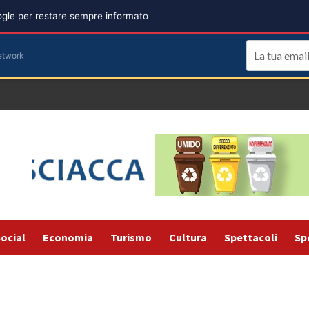
oogle per restare sempre informato
etwork
ocial
Economia
Turismo
Cultura
Spettacoli
Sp