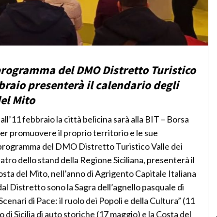
l programma del DMO Distretto Turistico
bbraio presenterà il calendario degli
el Mito
 febbraio la città belicina sarà alla BIT – Borsa
r promuovere il proprio territorio e le sue
el programma del DMO Distretto Turistico Valle dei
eatro dello stand della Regione Siciliana, presenterà il
sta del Mito, nell’anno di Agrigento Capitale Italiana
dal Distretto sono la Sagra dell’agnello pasquale di
enari di Pace: il ruolo dei Popoli e della Cultura” (11
 di Sicilia di auto storiche (17 maggio) e la Costa del