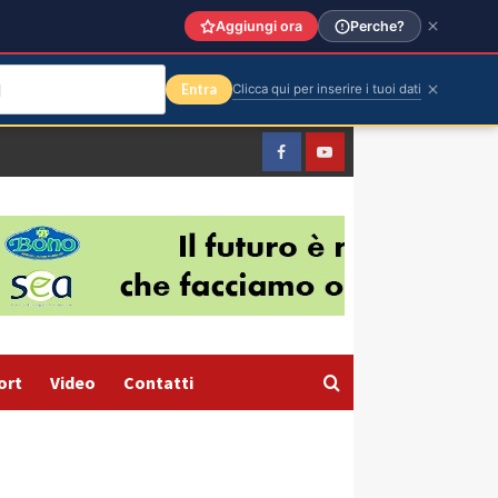
Aggiungi ora
Perche?
Entra
Clicca qui per inserire i tuoi dati
Facebook
Yountube
ort
Video
Contatti