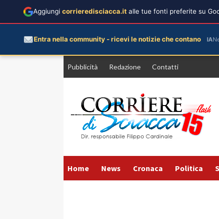
Aggiungi
corrieredisciacca.it
alle tue fonti preferite su G
Entra nella community - ricevi le notizie che contano
IA
N
Vai
Pubblicità
Redazione
Contatti
al
contenuto
Home
News
Cronaca
Politica
S