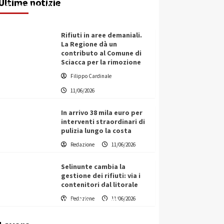
Ultime notizie
Redazione
11/06/2026
Rifiuti in aree demaniali.
La Regione dà un
contributo al Comune di
Sciacca per la rimozione
Filippo Cardinale
11/06/2026
In arrivo 38 mila euro per
interventi straordinari di
pulizia lungo la costa
Redazione
11/06/2026
Selinunte cambia la
gestione dei rifiuti: via i
contenitori dal litorale
Vino in Italia: il giro d’affari
Redazione
11/06/2026
contribuisce all’1,1% del PIL
nazionale