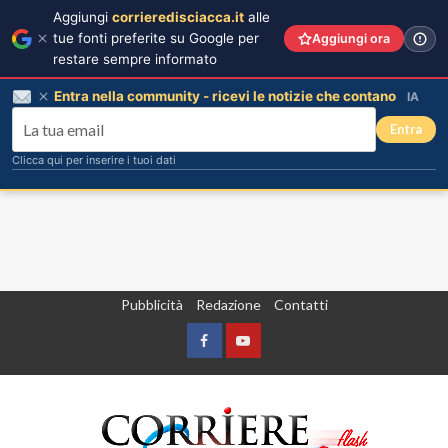
Aggiungi
corrieredisciacca.it
alle
tue fonti preferite su Google per
Aggiungi ora
restare sempre informato
Entra nella community - ricevi le notizie che contano
IA
Entra
Clicca qui per inserire i tuoi dati
Vai
Pubblicità
Redazione
Contatti
al
contenuto
Facebook
Yountube