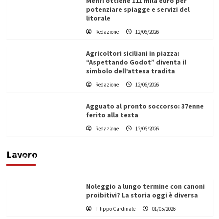
Menfi ottiene 111 mila euro per
potenziare spiagge e servizi del
litorale
Redazione
12/06/2026
Agricoltori siciliani in piazza:
“Aspettando Godot” diventa il
simbolo dell’attesa tradita
Redazione
12/06/2026
Agguato al pronto soccorso: 37enne
ferito alla testa
Redazione
12/06/2026
Vino in Italia: il giro d’affari contribuisce
all’1,1% del PIL nazionale
Lavoro
Filippo Cardinale
25/05/2026
Noleggio a lungo termine con canoni
proibitivi? La storia oggi è diversa
Filippo Cardinale
01/05/2026