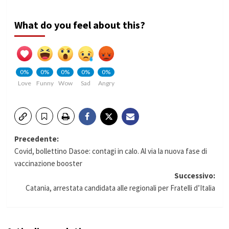
What do you feel about this?
0%
0%
0%
0%
0%
Love
Funny
Wow
Sad
Angry
Navigazione
Precedente:
Covid, bollettino Dasoe: contagi in calo. Al via la nuova fase di
articolo
vaccinazione booster
Successivo:
Catania, arrestata candidata alle regionali per Fratelli d’Italia