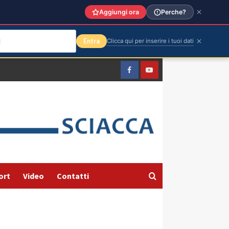
Aggiungi ora
Perche?
Entra
Clicca qui per inserire i tuoi dati
Facebook
Yountube
ort
Video
Contatti