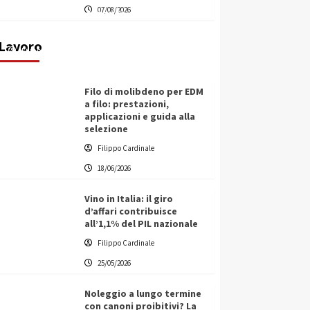
07/08/2026
transnazionale per la transizione
ecologica
Lavoro
Filippo Cardinale
21/06/2026
Filo di molibdeno per EDM
a filo: prestazioni,
applicazioni e guida alla
selezione
Filippo Cardinale
18/06/2026
Vino in Italia: il giro
d’affari contribuisce
all’1,1% del PIL nazionale
Filippo Cardinale
25/05/2026
Noleggio a lungo termine
con canoni proibitivi? La