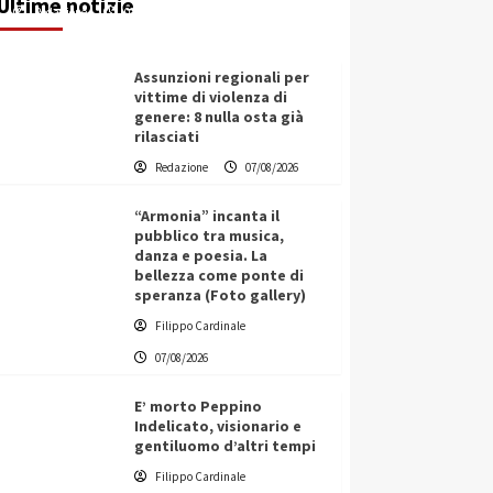
Ultime notizie
Redazione
07/08/2026
Assunzioni regionali per
vittime di violenza di
genere: 8 nulla osta già
rilasciati
Redazione
07/08/2026
“Armonia” incanta il
pubblico tra musica,
danza e poesia. La
bellezza come ponte di
speranza (Foto gallery)
Filippo Cardinale
07/08/2026
E’ morto Peppino
Indelicato, visionario e
gentiluomo d’altri tempi
L’ingegnere saccense Buscarnera
Filippo Cardinale
partner chiave di un progetto