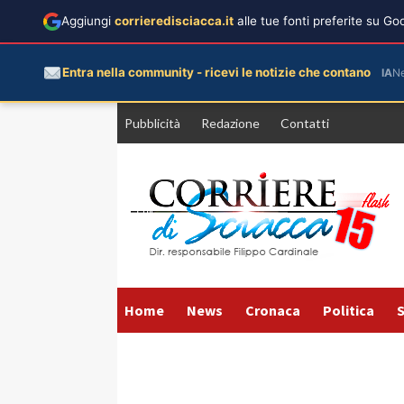
Aggiungi
corrieredisciacca.it
alle tue fonti preferite su G
Entra nella community - ricevi le notizie che contano
IA
N
Vai
Pubblicità
Redazione
Contatti
al
contenuto
Home
News
Cronaca
Politica
S