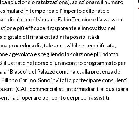
ica soluzione o rateizzazione), selezionare il numero
 simulare in tempo reale l’importo delle rate e
ema – dichiarano il sindaco Fabio Termine e l’assessore
tione più efficace, trasparente e innovativa nel
digitale offrirà ai cittadini la possibilità di
una procedura digitale accessibile e semplificata,
one agevolata e scegliendo la soluzione più adatta.
à illustrato nel corso di un incontro programmato per
Sala “Blasco” del Palazzo comunale, alla presenza del
 Filippo Carlino. Sono invitati a partecipare consulenti
buenti (CAF, commercialisti, intermediari), ai quali sarà
tirà di operare per conto dei propri assistiti.