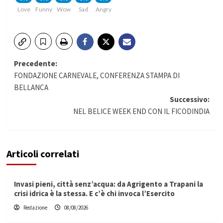
Love
Funny
Wow
Sad
Angry
Navigazione
Precedente:
FONDAZIONE CARNEVALE, CONFERENZA STAMPA DI
articolo
BELLANCA
Successivo:
NEL BELICE WEEK END CON IL FICODINDIA
Articoli correlati
Invasi pieni, città senz’acqua: da Agrigento a Trapani la
crisi idrica è la stessa. E c’è chi invoca l’Esercito
Redazione
08/08/2026