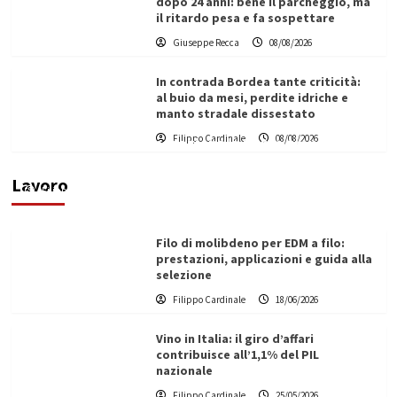
dopo 24 anni: bene il parcheggio, ma
il ritardo pesa e fa sospettare
Giuseppe Recca
08/08/2026
In contrada Bordea tante criticità:
al buio da mesi, perdite idriche e
manto stradale dissestato
L’ingegnere saccense Buscarnera partner chiave
Filippo Cardinale
08/08/2026
di un progetto transnazionale per la transizione
ecologica
Lavoro
Filippo Cardinale
21/06/2026
Filo di molibdeno per EDM a filo:
prestazioni, applicazioni e guida alla
selezione
Filippo Cardinale
18/06/2026
Vino in Italia: il giro d’affari
contribuisce all’1,1% del PIL
nazionale
Filippo Cardinale
25/05/2026