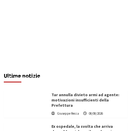
Invasi pieni, città senz’acqua: da Agrigento a
Trapani la crisi idrica è la stessa. E c’è chi invoca
l’Esercito
Ultime notizie
Redazione
08/08/2026
Tar annulla divieto armi ad agente:
motivazioni insufficienti della
Prefettura
Giuseppe Recca
08/08/2026
Ex ospedale, la svolta che arriva