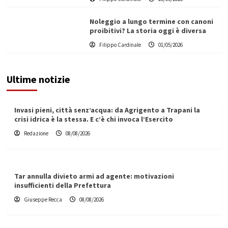
Noleggio a lungo termine con canoni
proibitivi? La storia oggi è diversa
Filippo Cardinale
01/05/2026
Ultime notizie
Invasi pieni, città senz’acqua: da Agrigento a Trapani la
crisi idrica è la stessa. E c’è chi invoca l’Esercito
Redazione
08/08/2026
Tar annulla divieto armi ad agente: motivazioni
insufficienti della Prefettura
Giuseppe Recca
08/08/2026