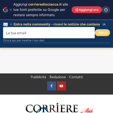
Aggiungi
corrieredisciacca.it
alle
tue fonti preferite su Google per
Aggiungi ora
restare sempre informato
Entra nella community - ricevi le notizie che contano
IA
Entra
Clicca qui per inserire i tuoi dati
Vai
Pubblicità
Redazione
Contatti
al
contenuto
Facebook
Yountube