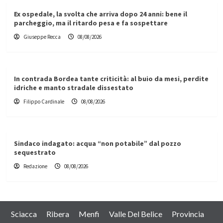
Ex ospedale, la svolta che arriva dopo 24 anni: bene il
parcheggio, ma il ritardo pesa e fa sospettare
Giuseppe Recca
08/08/2026
In contrada Bordea tante criticità: al buio da mesi, perdite
idriche e manto stradale dissestato
Filippo Cardinale
08/08/2026
Sindaco indagato: acqua “non potabile” dal pozzo
sequestrato
Redazione
08/08/2026
Sciacca
Ribera
Menfi
Valle Del Belice
Provincia