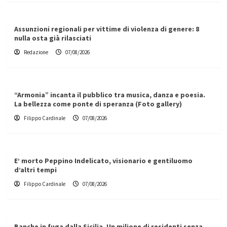
Assunzioni regionali per vittime di violenza di genere: 8
nulla osta già rilasciati
Redazione
07/08/2026
“Armonia” incanta il pubblico tra musica, danza e poesia.
La bellezza come ponte di speranza (Foto gallery)
Filippo Cardinale
07/08/2026
E’ morto Peppino Indelicato, visionario e gentiluomo
d’altri tempi
Filippo Cardinale
07/08/2026
Banche in fuga dalla Sicilia. Un milione di residenti senza