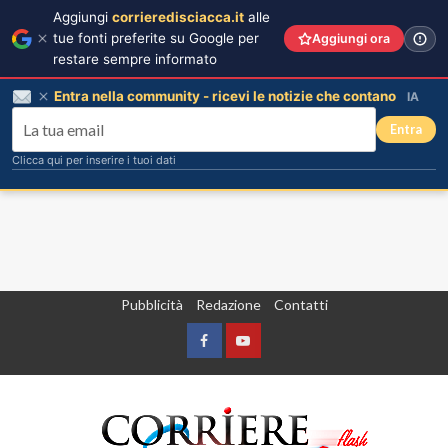
Aggiungi
corrieredisciacca.it
alle
tue fonti preferite su Google per
Aggiungi ora
restare sempre informato
Entra nella community - ricevi le notizie che contano
IA
Entra
Clicca qui per inserire i tuoi dati
Vai
Pubblicità
Redazione
Contatti
al
contenuto
Facebook
Yountube