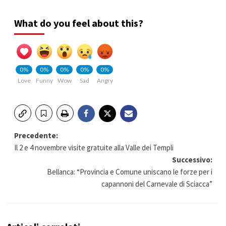
What do you feel about this?
0%
0%
0%
0%
0%
Love
Funny
Wow
Sad
Angry
Navigazione
Precedente:
Il 2 e 4 novembre visite gratuite alla Valle dei Templi
articolo
Successivo:
Bellanca: “Provincia e Comune uniscano le forze per i
capannoni del Carnevale di Sciacca”