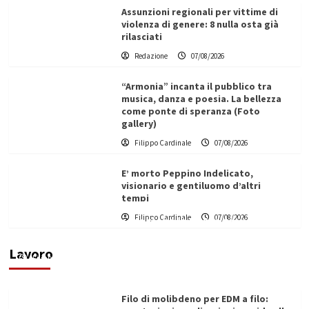
Assunzioni regionali per vittime di
violenza di genere: 8 nulla osta già
rilasciati
Redazione
07/08/2026
“Armonia” incanta il pubblico tra
musica, danza e poesia. La bellezza
come ponte di speranza (Foto
gallery)
Filippo Cardinale
07/08/2026
E’ morto Peppino Indelicato,
visionario e gentiluomo d’altri
tempi
L’ingegnere saccense Buscarnera partner chiave
Filippo Cardinale
07/08/2026
di un progetto transnazionale per la transizione
ecologica
Lavoro
Filippo Cardinale
21/06/2026
Filo di molibdeno per EDM a filo: