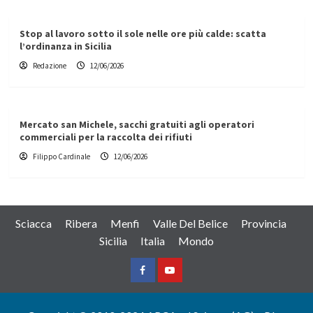
Stop al lavoro sotto il sole nelle ore più calde: scatta
l’ordinanza in Sicilia
Redazione
12/06/2026
Mercato san Michele, sacchi gratuiti agli operatori
commerciali per la raccolta dei rifiuti
Filippo Cardinale
12/06/2026
Sciacca
Ribera
Menfi
Valle Del Belice
Provincia
Sicilia
Italia
Mondo
Facebook
Yountube