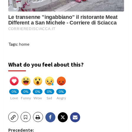
Tags:
home
What do you feel about this?
0%
0%
0%
0%
0%
Love
Funny
Wow
Sad
Angry
Precedente: