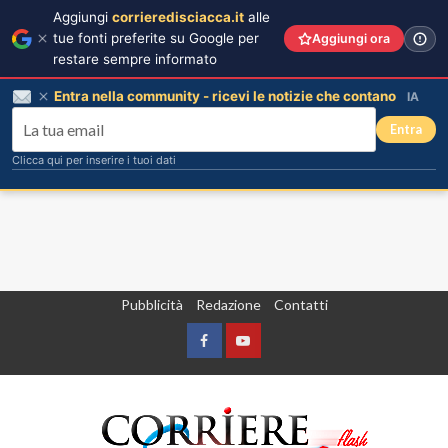
Aggiungi
corrieredisciacca.it
alle
tue fonti preferite su Google per
Aggiungi ora
restare sempre informato
Entra nella community - ricevi le notizie che contano
IA
Entra
Clicca qui per inserire i tuoi dati
Vai
Pubblicità
Redazione
Contatti
al
contenuto
Facebook
Yountube