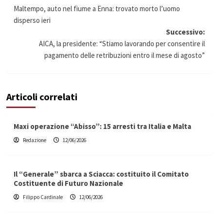
Navigazione
Maltempo, auto nel fiume a Enna: trovato morto l’uomo
articolo
disperso ieri
Successivo:
AICA, la presidente: “Stiamo lavorando per consentire il
pagamento delle retribuzioni entro il mese di agosto”
Articoli correlati
Maxi operazione “Abisso”: 15 arresti tra Italia e Malta
Redazione
12/06/2026
Il “Generale” sbarca a Sciacca: costituito il Comitato
Costituente di Futuro Nazionale
Filippo Cardinale
12/06/2026