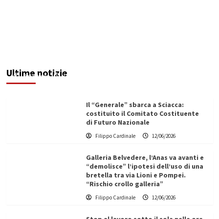
Maxi operazione “Abisso”: 15 arresti tra Italia e
Malta
Ultime notizie
Redazione
12/06/2026
Il “Generale” sbarca a Sciacca:
costituito il Comitato Costituente
di Futuro Nazionale
Filippo Cardinale
12/06/2026
Galleria Belvedere, l’Anas va avanti e
“demolisce” l’ipotesi dell’uso di una
bretella tra via Lioni e Pompei.
“Rischio crollo galleria”
Filippo Cardinale
12/06/2026