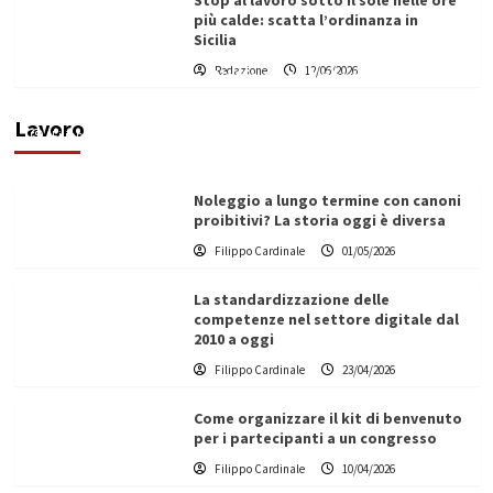
Stop al lavoro sotto il sole nelle ore
più calde: scatta l’ordinanza in
Sicilia
Redazione
12/06/2026
Vino in Italia: il giro d’affari contribuisce
all’1,1% del PIL nazionale
Lavoro
Filippo Cardinale
25/05/2026
Noleggio a lungo termine con canoni
proibitivi? La storia oggi è diversa
Filippo Cardinale
01/05/2026
La standardizzazione delle
competenze nel settore digitale dal
2010 a oggi
Filippo Cardinale
23/04/2026
Come organizzare il kit di benvenuto
per i partecipanti a un congresso
Filippo Cardinale
10/04/2026