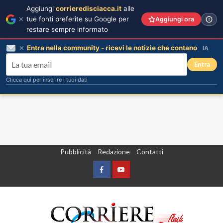
Aggiungi
corrieredisciacca.it
alle
tue fonti preferite su Google per
Aggiungi ora
restare sempre informato
Entra nella community - ricevi le notizie che contano
IA
Entra
Clicca qui per inserire i tuoi dati
Vai
Pubblicità
Redazione
Contatti
al
contenuto
Facebook
Yountube