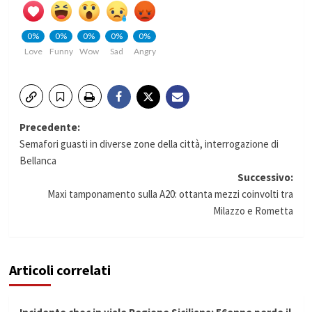
0%
0%
0%
0%
0%
Love
Funny
Wow
Sad
Angry
Navigazione
Precedente:
Semafori guasti in diverse zone della città, interrogazione di
articolo
Bellanca
Successivo:
Maxi tamponamento sulla A20: ottanta mezzi coinvolti tra
Milazzo e Rometta
Articoli correlati