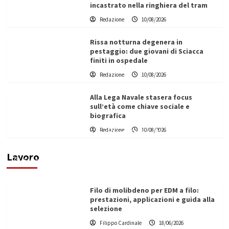
incastrato nella ringhiera del tram
Redazione
10/08/2026
Rissa notturna degenera in
pestaggio: due giovani di Sciacca
finiti in ospedale
Redazione
10/08/2026
Alla Lega Navale stasera focus
sull’età come chiave sociale e
biografica
L’ingegnere saccense Buscarnera partner chiave
Redazione
10/08/2026
di un progetto transnazionale per la transizione
ecologica
Lavoro
Filippo Cardinale
21/06/2026
Filo di molibdeno per EDM a filo:
prestazioni, applicazioni e guida alla
selezione
Filippo Cardinale
18/06/2026