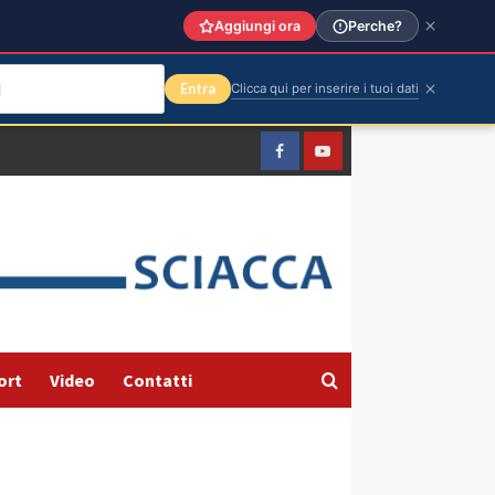
Aggiungi ora
Perche?
Entra
Clicca qui per inserire i tuoi dati
Facebook
Yountube
ort
Video
Contatti