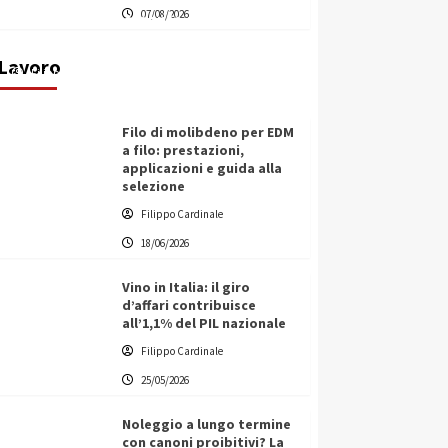
07/08/2026
transnazionale per la transizione
ecologica
Lavoro
Filippo Cardinale
21/06/2026
Filo di molibdeno per EDM
a filo: prestazioni,
applicazioni e guida alla
selezione
Filippo Cardinale
18/06/2026
Vino in Italia: il giro
d’affari contribuisce
all’1,1% del PIL nazionale
Filippo Cardinale
25/05/2026
Noleggio a lungo termine
con canoni proibitivi? La