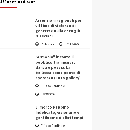
Ultime notizie
Redazione
07/08/2026
Assunzioni regionali per
vittime di violenza di
genere: 8 nulla osta già
rilasciati
Redazione
07/08/2026
“Armonia” incanta il
pubblico tra musica,
danza e poesia. La
bellezza come ponte di
speranza (Foto gallery)
Filippo Cardinale
07/08/2026
E’ morto Peppino
Indelicato, visionario e
gentiluomo d’altri tempi
L’ingegnere saccense Buscarnera
Filippo Cardinale
partner chiave di un progetto