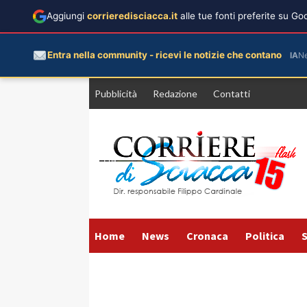
Aggiungi
corrieredisciacca.it
alle tue fonti preferite su G
Entra nella community - ricevi le notizie che contano
IA
N
Vai
Pubblicità
Redazione
Contatti
al
contenuto
Home
News
Cronaca
Politica
S