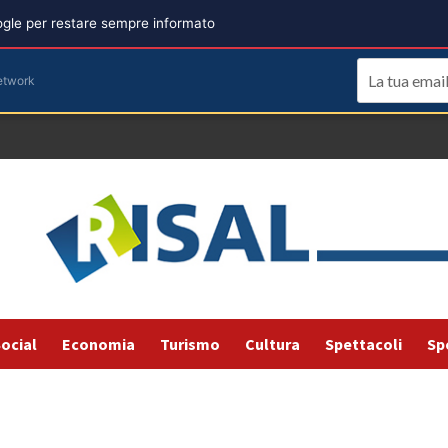
oogle per restare sempre informato
etwork
ocial
Economia
Turismo
Cultura
Spettacoli
Sp