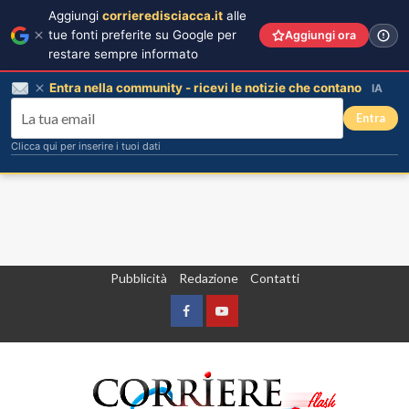
Aggiungi
corrieredisciacca.it
alle
tue fonti preferite su Google per
Aggiungi ora
restare sempre informato
Entra nella community - ricevi le notizie che contano
IA
Entra
Clicca qui per inserire i tuoi dati
Vai
Pubblicità
Redazione
Contatti
al
contenuto
Facebook
Yountube