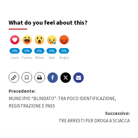
What do you feel about this?
0%
0%
0%
0%
0%
Love
Funny
Wow
Sad
Angry
Navigazione
Precedente:
MUNICIPIO “BLINDATO”: TRA POCO IDENTIFICAZIONE,
articolo
REGISTRAZIONE E PASS
Successivo:
TRE ARRESTI PER DROGA A SCIACCA