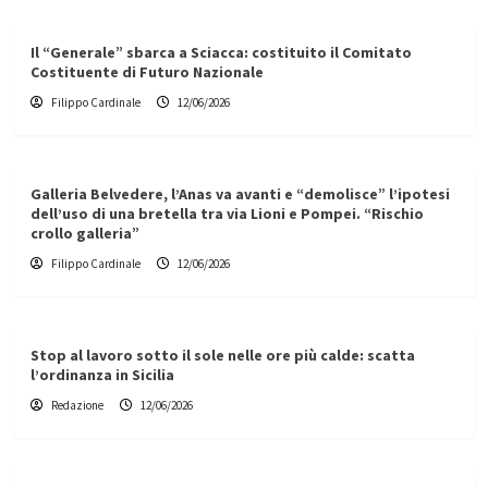
Il “Generale” sbarca a Sciacca: costituito il Comitato
Costituente di Futuro Nazionale
Filippo Cardinale
12/06/2026
Galleria Belvedere, l’Anas va avanti e “demolisce” l’ipotesi
dell’uso di una bretella tra via Lioni e Pompei. “Rischio
crollo galleria”
Filippo Cardinale
12/06/2026
Stop al lavoro sotto il sole nelle ore più calde: scatta
l’ordinanza in Sicilia
Redazione
12/06/2026