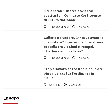
Il “Generale” sbarca a Sciacca:
costituito il Comitato Costituente
di Futuro Nazionale
Filippo Cardinale
12/06/2026
Galleria Belvedere, l’Anas va avanti e
“demolisce” l’ipotesi dell’uso di una
bretella tra via Lioni e Pompei.
“Rischio crollo galleria”
Filippo Cardinale
12/06/2026
Stop al lavoro sotto il sole nelle ore
più calde: scatta l’ordinanza in
Sicilia
Redazione
12/06/2026
Vino in Italia: il giro d’affari contribuisce
all’1,1% del PIL nazionale
Lavoro
Filippo Cardinale
25/05/2026