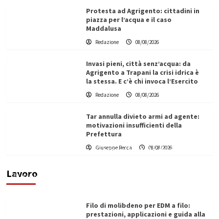
Protesta ad Agrigento: cittadini in
piazza per l’acqua e il caso
Maddalusa
Redazione
08/08/2026
Invasi pieni, città senz’acqua: da
Agrigento a Trapani la crisi idrica è
la stessa. E c’è chi invoca l’Esercito
Redazione
08/08/2026
Tar annulla divieto armi ad agente:
motivazioni insufficienti della
Prefettura
L’ingegnere saccense Buscarnera partner chiave
Giuseppe Recca
08/08/2026
di un progetto transnazionale per la transizione
ecologica
Lavoro
Filippo Cardinale
21/06/2026
Filo di molibdeno per EDM a filo:
prestazioni, applicazioni e guida alla