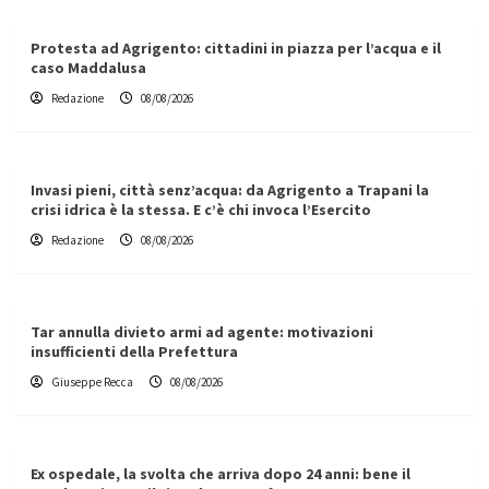
Protesta ad Agrigento: cittadini in piazza per l’acqua e il
caso Maddalusa
Redazione
08/08/2026
Invasi pieni, città senz’acqua: da Agrigento a Trapani la
crisi idrica è la stessa. E c’è chi invoca l’Esercito
Redazione
08/08/2026
Tar annulla divieto armi ad agente: motivazioni
insufficienti della Prefettura
Giuseppe Recca
08/08/2026
Ex ospedale, la svolta che arriva dopo 24 anni: bene il