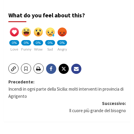
What do you feel about this?
0%
0%
0%
0%
0%
Love
Funny
Wow
Sad
Angry
Navigazione
Precedente:
Incendi in ogni parte della Sicilia: molti interventi in provincia di
articolo
Agrigento
Successivo:
Il cuore più grande del bisogno