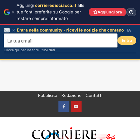
Aggiungi
corrieredisciacca.it
alle
tue fonti preferite su Google per
Aggiungi ora
restare sempre informato
Entra nella community - ricevi le notizie che contano
IA
Entra
Clicca qui per inserire i tuoi dati
Vai
Pubblicità
Redazione
Contatti
al
contenuto
Facebook
Yountube