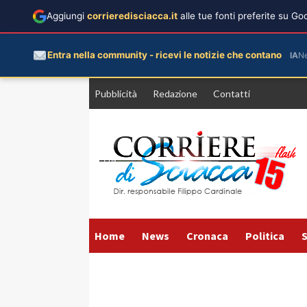
Aggiungi
corrieredisciacca.it
alle tue fonti preferite su G
Entra nella community - ricevi le notizie che contano
IA
N
Vai
Pubblicità
Redazione
Contatti
al
contenuto
Home
News
Cronaca
Politica
S