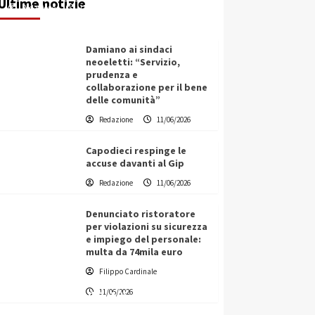
Ultime notizie
Redazione
11/06/2026
Damiano ai sindaci
neoeletti: “Servizio,
prudenza e
collaborazione per il bene
delle comunità”
Redazione
11/06/2026
Capodieci respinge le
accuse davanti al Gip
Redazione
11/06/2026
Denunciato ristoratore
per violazioni su sicurezza
e impiego del personale:
multa da 74mila euro
Filippo Cardinale
Vino in Italia: il giro d’affari
11/06/2026
contribuisce all’1,1% del PIL
nazionale