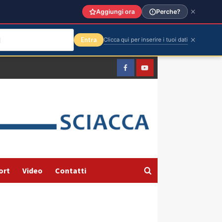
Aggiungi ora
Perche?
Entra
Clicca qui per inserire i tuoi dati
Facebook
Yountube
ort
Video
Contatti