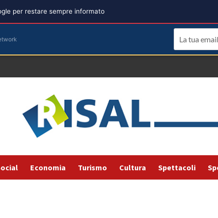
oogle per restare sempre informato
etwork
ocial
Economia
Turismo
Cultura
Spettacoli
Sp