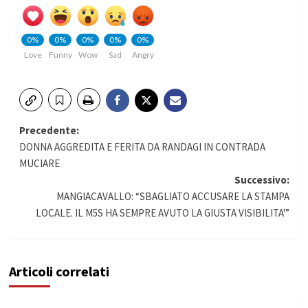
0%
0%
0%
0%
0%
Love
Funny
Wow
Sad
Angry
Navigazione
Precedente:
DONNA AGGREDITA E FERITA DA RANDAGI IN CONTRADA
articolo
MUCIARE
Successivo:
MANGIACAVALLO: “SBAGLIATO ACCUSARE LA STAMPA
LOCALE. IL M5S HA SEMPRE AVUTO LA GIUSTA VISIBILITA'”
Articoli correlati