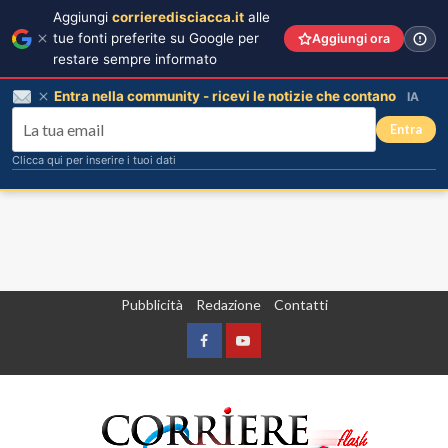
Aggiungi
corrieredisciacca.it
alle
tue fonti preferite su Google per
Aggiungi ora
restare sempre informato
Entra nella community - ricevi le notizie che contano
IA
Entra
Clicca qui per inserire i tuoi dati
Vai
Pubblicità
Redazione
Contatti
al
contenuto
Facebook
Yountube