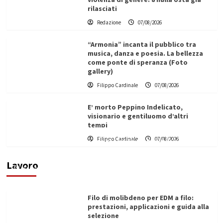
rilasciati
Redazione
07/08/2026
“Armonia” incanta il pubblico tra
musica, danza e poesia. La bellezza
come ponte di speranza (Foto
gallery)
Filippo Cardinale
07/08/2026
E’ morto Peppino Indelicato,
visionario e gentiluomo d’altri
tempi
L’ingegnere saccense Buscarnera partner chiave
Filippo Cardinale
07/08/2026
di un progetto transnazionale per la transizione
ecologica
Lavoro
Filippo Cardinale
21/06/2026
Filo di molibdeno per EDM a filo:
prestazioni, applicazioni e guida alla
selezione