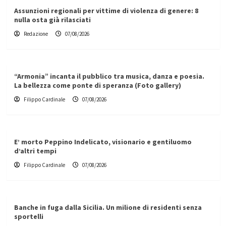
Assunzioni regionali per vittime di violenza di genere: 8
nulla osta già rilasciati
Redazione
07/08/2026
“Armonia” incanta il pubblico tra musica, danza e poesia.
La bellezza come ponte di speranza (Foto gallery)
Filippo Cardinale
07/08/2026
E’ morto Peppino Indelicato, visionario e gentiluomo
d’altri tempi
Filippo Cardinale
07/08/2026
Banche in fuga dalla Sicilia. Un milione di residenti senza
sportelli