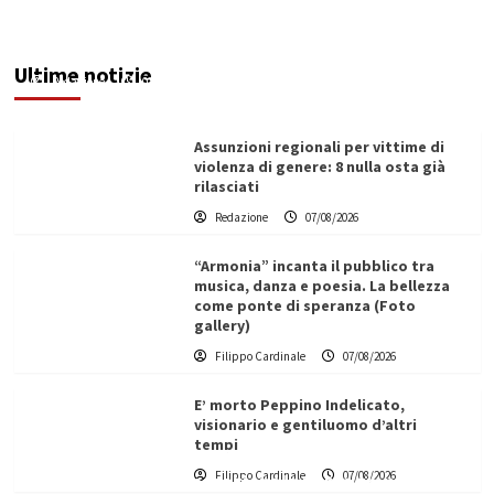
le fragilità dell’uomo conquista Santa
Margherita di Belìce
Ultime notizie
Redazione
07/08/2026
Assunzioni regionali per vittime di
violenza di genere: 8 nulla osta già
rilasciati
Redazione
07/08/2026
“Armonia” incanta il pubblico tra
musica, danza e poesia. La bellezza
come ponte di speranza (Foto
gallery)
Filippo Cardinale
07/08/2026
E’ morto Peppino Indelicato,
visionario e gentiluomo d’altri
tempi
L’ingegnere saccense Buscarnera partner chiave
Filippo Cardinale
07/08/2026
di un progetto transnazionale per la transizione