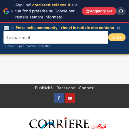
Aggiungi
corrieredisciacca.it
alle
tue fonti preferite su Google per
Aggiungi ora
restare sempre informato
Entra nella community - ricevi le notizie che contano
IA
Entra
Clicca qui per inserire i tuoi dati
Vai
Pubblicità
Redazione
Contatti
al
contenuto
Facebook
Yountube