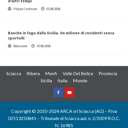
d’altri tempi
Filippo Cardinale
07/08/2026
Banche in fuga dalla Sicilia. Un milione di residenti senza
sportelli
Redazione
07/08/2026
Sciacca
Ribera
Menfi
Valle Del Belice
Provincia
Sicilia
Italia
Mondo
Facebook
Yountube
Copyright © 2010-2024 ARCA srl Sciacca (AG) – P.Iva
02513250841 – Tribunale di Sciacca aut. n. 2/2009 R.O.C.
N. 16985