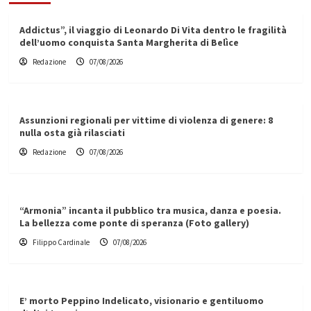
Addictus”, il viaggio di Leonardo Di Vita dentro le fragilità
dell’uomo conquista Santa Margherita di Belìce
Redazione
07/08/2026
Assunzioni regionali per vittime di violenza di genere: 8
nulla osta già rilasciati
Redazione
07/08/2026
“Armonia” incanta il pubblico tra musica, danza e poesia.
La bellezza come ponte di speranza (Foto gallery)
Filippo Cardinale
07/08/2026
E’ morto Peppino Indelicato, visionario e gentiluomo