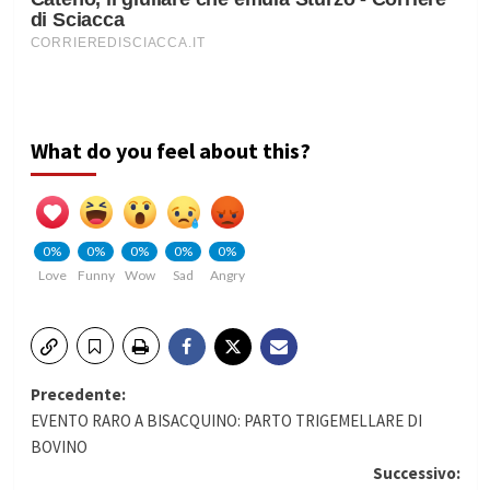
What do you feel about this?
0%
0%
0%
0%
0%
Love
Funny
Wow
Sad
Angry
Navigazione
Precedente:
EVENTO RARO A BISACQUINO: PARTO TRIGEMELLARE DI
articolo
BOVINO
Successivo: