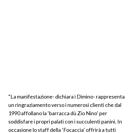
“La manifestazione- dichiara i Dimino- rappresenta
un ringraziamento verso i numerosi clienti che dal
1990 affollano la ‘barracca dù Zio Nino’ per
soddisfare i propri palati con i succulenti panini. In
occasione lo staff della ‘Focaccia’ offrirà a tutti