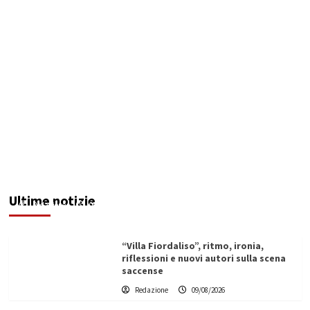
Ex Ospedale di Via Figuli, i consiglieri Brucculeri
e Blò: “Progettazione al Comune, rischio
elevato per un’opera strategica”
Ultime notizie
Redazione
09/08/2026
“Villa Fiordaliso”, ritmo, ironia,
riflessioni e nuovi autori sulla scena
saccense
Redazione
09/08/2026