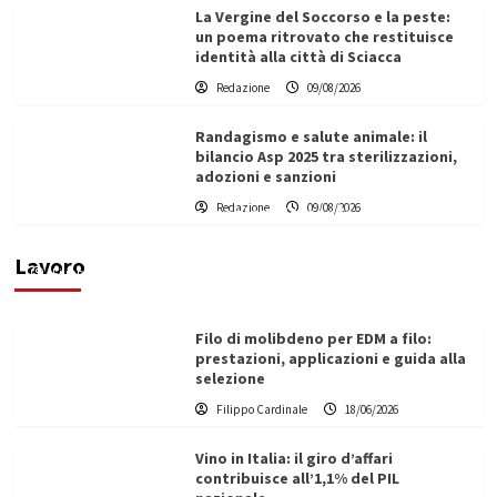
La Vergine del Soccorso e la peste:
un poema ritrovato che restituisce
identità alla città di Sciacca
Redazione
09/08/2026
Randagismo e salute animale: il
bilancio Asp 2025 tra sterilizzazioni,
adozioni e sanzioni
L’ingegnere saccense Buscarnera partner chiave
Redazione
09/08/2026
di un progetto transnazionale per la transizione
ecologica
Lavoro
Filippo Cardinale
21/06/2026
Filo di molibdeno per EDM a filo:
prestazioni, applicazioni e guida alla
selezione
Filippo Cardinale
18/06/2026
Vino in Italia: il giro d’affari
contribuisce all’1,1% del PIL