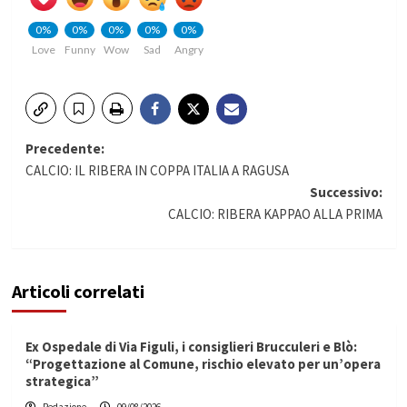
0%
0%
0%
0%
0%
Love
Funny
Wow
Sad
Angry
Navigazione
Precedente:
CALCIO: IL RIBERA IN COPPA ITALIA A RAGUSA
articolo
Successivo:
CALCIO: RIBERA KAPPAO ALLA PRIMA
Articoli correlati
Ex Ospedale di Via Figuli, i consiglieri Brucculeri e Blò:
“Progettazione al Comune, rischio elevato per un’opera
strategica”