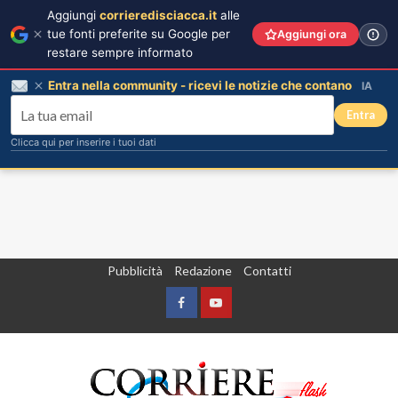
Aggiungi
corrieredisciacca.it
alle
tue fonti preferite su Google per
Aggiungi ora
restare sempre informato
Entra nella community - ricevi le notizie che contano
IA
Entra
Clicca qui per inserire i tuoi dati
Vai
Pubblicità
Redazione
Contatti
al
contenuto
Facebook
Yountube