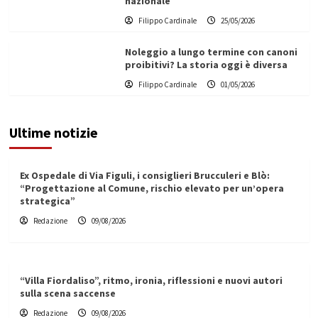
nazionale
Filippo Cardinale
25/05/2026
Noleggio a lungo termine con canoni
proibitivi? La storia oggi è diversa
Filippo Cardinale
01/05/2026
Ultime notizie
Ex Ospedale di Via Figuli, i consiglieri Brucculeri e Blò:
“Progettazione al Comune, rischio elevato per un’opera
strategica”
Redazione
09/08/2026
“Villa Fiordaliso”, ritmo, ironia, riflessioni e nuovi autori
sulla scena saccense
Redazione
09/08/2026