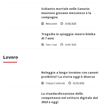
Schianto mortale nelle Canarie:
muoiono giovane messinese e la
compagna
Redazione
14/06/2026
Tragedia in spiaggia: muore bimba
di 7 anni
Redazione
14/06/2026
Vino in Italia: il giro d’affari contribuisce
all’1,1% del PIL nazionale
Lavoro
Filippo Cardinale
25/05/2026
Noleggio a lungo termine con canoni
proibitivi? La storia oggi è diversa
Filippo Cardinale
01/05/2026
La standardizzazione delle
competenze nel settore digitale dal
2010 a oggi