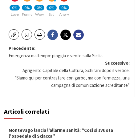
0%
0%
0%
0%
0%
Love
Funny
Wow
Sad
Angry
Navigazione
Precedente:
Emergenza maltempo: pioggia e vento sulla Sicilia
articolo
Successivo:
Agrigento Capitale della Cultura, Schifani dopo il vertice:
“Siamo qui per contrastare con garbo, ma con fermezza, una
campagna di comunicazione screditante”
Articoli correlati
Montevago lancia l’allarme sanità: “Così si svuota
l’ospedale di Sciacca”