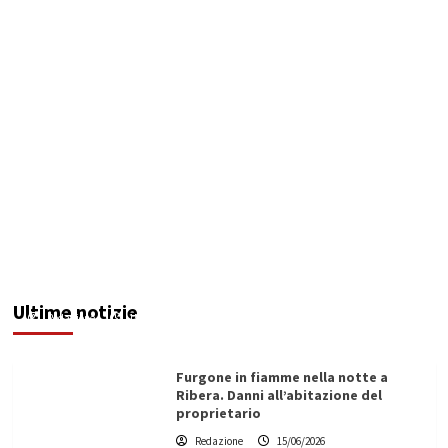
Montevago lancia l’allarme sanità: “Così si
svuota l’ospedale di Sciacca”
Ultime notizie
Redazione
15/06/2026
Furgone in fiamme nella notte a
Ribera. Danni all’abitazione del
proprietario
Redazione
15/06/2026