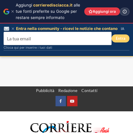
Aggiungi
corrieredisciacca.it
alle
tue fonti preferite su Google per
Aggiungi ora
restare sempre informato
Entra nella community - ricevi le notizie che contano
IA
Entra
Clicca qui per inserire i tuoi dati
Vai
Pubblicità
Redazione
Contatti
al
contenuto
Facebook
Yountube