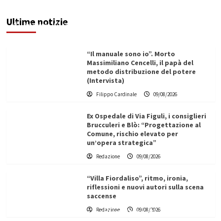
giardino dell’ex Casello
Ultime notizie
Redazione
09/08/2026
“Il manuale sono io”. Morto
Massimiliano Cencelli, il papà del
metodo distribuzione del potere
(Intervista)
Filippo Cardinale
09/08/2026
Ex Ospedale di Via Figuli, i consiglieri
Brucculeri e Blò: “Progettazione al
Comune, rischio elevato per
un’opera strategica”
Redazione
09/08/2026
“Villa Fiordaliso”, ritmo, ironia,
riflessioni e nuovi autori sulla scena
saccense
L’ingegnere saccense Buscarnera partner chiave
Redazione
09/08/2026
di un progetto transnazionale per la transizione