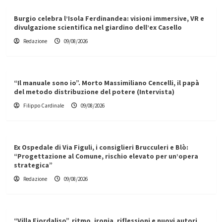
Burgio celebra l’Isola Ferdinandea: visioni immersive, VR e
divulgazione scientifica nel giardino dell’ex Casello
Redazione
09/08/2026
“Il manuale sono io”. Morto Massimiliano Cencelli, il papà
del metodo distribuzione del potere (Intervista)
Filippo Cardinale
09/08/2026
Ex Ospedale di Via Figuli, i consiglieri Brucculeri e Blò:
“Progettazione al Comune, rischio elevato per un’opera
strategica”
Redazione
09/08/2026
“Villa Fiordaliso”, ritmo, ironia, riflessioni e nuovi autori