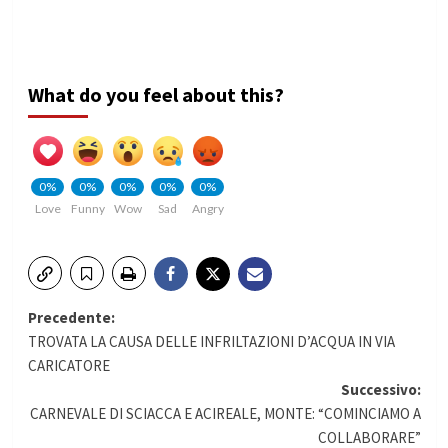
What do you feel about this?
0%
0%
0%
0%
0%
Love
Funny
Wow
Sad
Angry
Navigazione
Precedente:
TROVATA LA CAUSA DELLE INFRILTAZIONI D’ACQUA IN VIA
articolo
CARICATORE
Successivo:
CARNEVALE DI SCIACCA E ACIREALE, MONTE: “COMINCIAMO A
COLLABORARE”