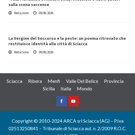
sulla scena saccense
Redazione
09/08/2026
La Vergine del Soccorso e la peste: un poema ritrovato che
restituisce identità alla città di Sciacca
Redazione
09/08/2026
Sciacca
Ribera
Menfi
Valle Del Belice
Provincia
Sicilia
Italia
Mondo
Facebook
Yountube
Copyright © 2010-2024 ARCA srl Sciacca (AG) – P.Iva
02513250841 – Tribunale di Sciacca aut. n. 2/2009 R.O.C.