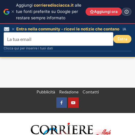
Aggiungi
corrieredisciacca.it
alle
tue fonti preferite su Google per
Aggiungi ora
restare sempre informato
Entra nella community - ricevi le notizie che contano
IA
Entra
Clicca qui per inserire i tuoi dati
Vai
Pubblicità
Redazione
Contatti
al
contenuto
Facebook
Yountube