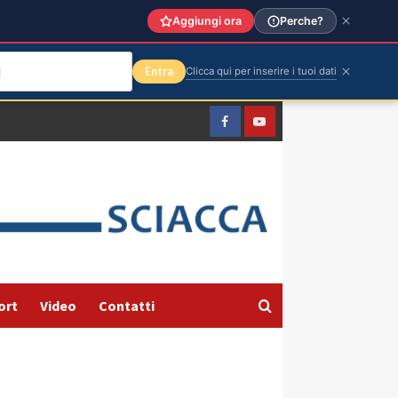
Aggiungi ora
Perche?
Entra
Clicca qui per inserire i tuoi dati
Facebook
Yountube
ort
Video
Contatti