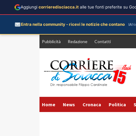
Aggiungi
corrieredisciacca.it
alle tue fonti preferite su G
Entra nella community - ricevi le notizie che contano
IA
N
Vai
Pubblicità
Redazione
Contatti
al
contenuto
Home
News
Cronaca
Politica
S