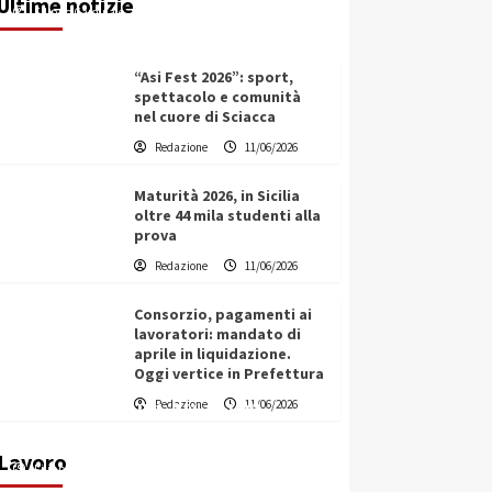
Ultime notizie
Filippo Cardinale
11/06/2026
“Asi Fest 2026”: sport,
spettacolo e comunità
nel cuore di Sciacca
Redazione
11/06/2026
Maturità 2026, in Sicilia
oltre 44 mila studenti alla
prova
Redazione
11/06/2026
Consorzio, pagamenti ai
lavoratori: mandato di
aprile in liquidazione.
Oggi vertice in Prefettura
Vino in Italia: il giro d’affari
Redazione
11/06/2026
contribuisce all’1,1% del PIL
nazionale
Lavoro
Filippo Cardinale
25/05/2026