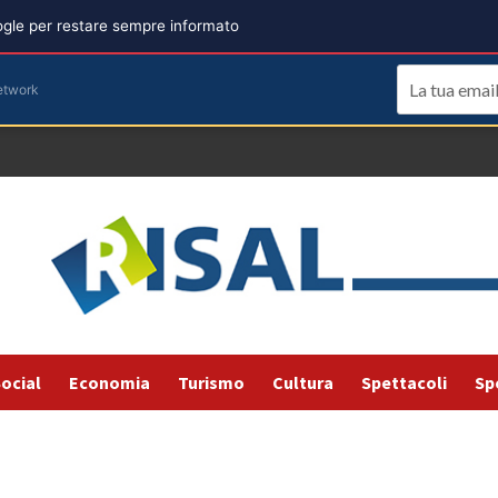
oogle per restare sempre informato
etwork
ocial
Economia
Turismo
Cultura
Spettacoli
Sp