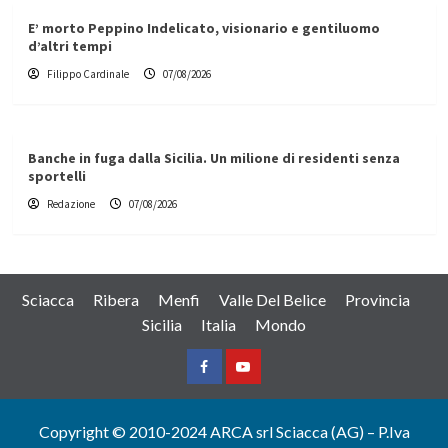
E’ morto Peppino Indelicato, visionario e gentiluomo
d’altri tempi
Filippo Cardinale
07/08/2026
Banche in fuga dalla Sicilia. Un milione di residenti senza
sportelli
Redazione
07/08/2026
Sciacca
Ribera
Menfi
Valle Del Belice
Provincia
Sicilia
Italia
Mondo
Facebook
Yountube
Copyright © 2010-2024 ARCA srl Sciacca (AG) – P.Iva