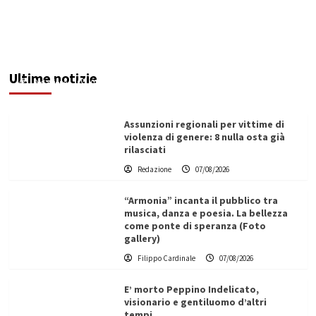
Addictus”, il viaggio di Leonardo Di Vita dentro
le fragilità dell’uomo conquista Santa
Margherita di Belìce
Ultime notizie
Redazione
07/08/2026
Assunzioni regionali per vittime di
violenza di genere: 8 nulla osta già
rilasciati
Redazione
07/08/2026
“Armonia” incanta il pubblico tra
musica, danza e poesia. La bellezza
come ponte di speranza (Foto
gallery)
Filippo Cardinale
07/08/2026
E’ morto Peppino Indelicato,
visionario e gentiluomo d’altri
tempi