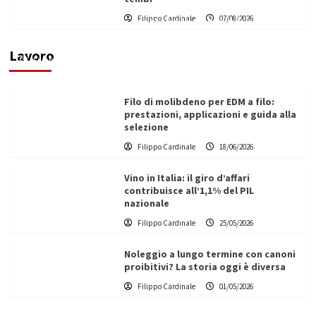
L’ingegnere saccense Buscarnera partner chiave
Filippo Cardinale
07/08/2026
di un progetto transnazionale per la transizione
ecologica
Lavoro
Filippo Cardinale
21/06/2026
Filo di molibdeno per EDM a filo:
prestazioni, applicazioni e guida alla
selezione
Filippo Cardinale
18/06/2026
Vino in Italia: il giro d’affari
contribuisce all’1,1% del PIL
nazionale
Filippo Cardinale
25/05/2026
Noleggio a lungo termine con canoni
proibitivi? La storia oggi è diversa
Filippo Cardinale
01/05/2026