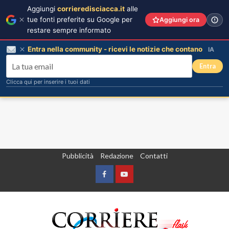
Aggiungi
corrieredisciacca.it
alle
tue fonti preferite su Google per
Aggiungi ora
restare sempre informato
Entra nella community - ricevi le notizie che contano
IA
Entra
Clicca qui per inserire i tuoi dati
Vai
Pubblicità
Redazione
Contatti
al
contenuto
Facebook
Yountube