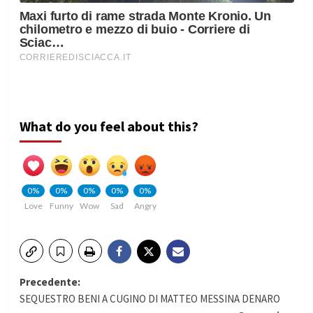
What do you feel about this?
0%
0%
0%
0%
0%
Love
Funny
Wow
Sad
Angry
Navigazione
Precedente:
SEQUESTRO BENI A CUGINO DI MATTEO MESSINA DENARO