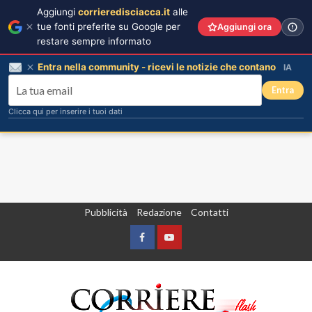
Aggiungi
corrieredisciacca.it
alle
tue fonti preferite su Google per
Aggiungi ora
restare sempre informato
Entra nella community - ricevi le notizie che contano
IA
Entra
Clicca qui per inserire i tuoi dati
Vai
Pubblicità
Redazione
Contatti
al
contenuto
Facebook
Yountube