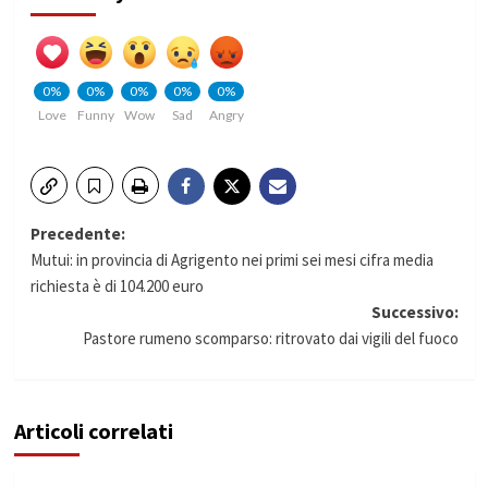
0%
0%
0%
0%
0%
Love
Funny
Wow
Sad
Angry
Navigazione
Precedente:
Mutui: in provincia di Agrigento nei primi sei mesi cifra media
articolo
richiesta è di 104.200 euro
Successivo:
Pastore rumeno scomparso: ritrovato dai vigili del fuoco
Articoli correlati