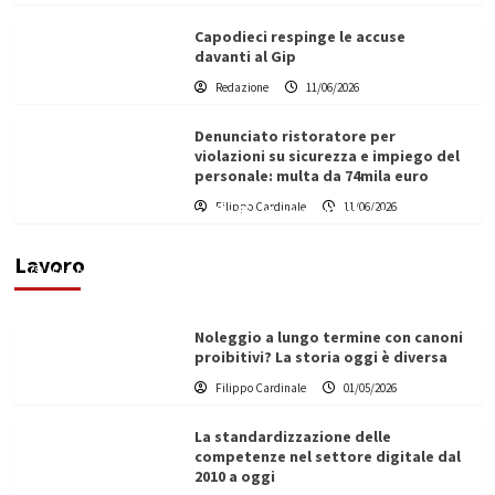
Capodieci respinge le accuse
davanti al Gip
Redazione
11/06/2026
Denunciato ristoratore per
violazioni su sicurezza e impiego del
personale: multa da 74mila euro
Filippo Cardinale
11/06/2026
Vino in Italia: il giro d’affari contribuisce
all’1,1% del PIL nazionale
Lavoro
Filippo Cardinale
25/05/2026
Noleggio a lungo termine con canoni
proibitivi? La storia oggi è diversa
Filippo Cardinale
01/05/2026
La standardizzazione delle
competenze nel settore digitale dal
2010 a oggi