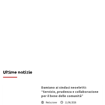
Servizio idrico: incontro a Ribera tra Aica,
amministrazione comunale e autotrasportatori
Ultime notizie
Redazione
11/06/2026
Damiano ai sindaci neoeletti:
“Servizio, prudenza e collaborazione
per il bene delle comunità”
Redazione
11/06/2026