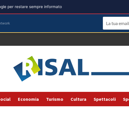
oogle per restare sempre informato
etwork
ocial
Economia
Turismo
Cultura
Spettacoli
Sp