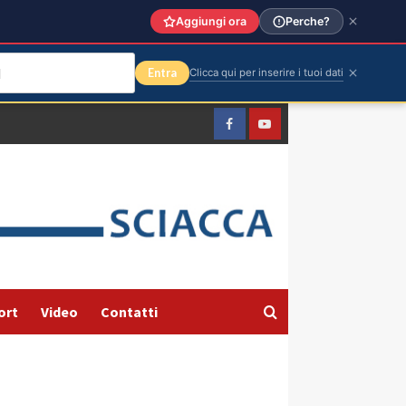
Aggiungi ora
Perche?
Entra
Clicca qui per inserire i tuoi dati
Facebook
Yountube
ort
Video
Contatti