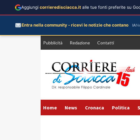
Aggiungi
corrieredisciacca.it
alle tue fonti preferite su G
Entra nella community - ricevi le notizie che contano
IA
N
Vai
Pubblicità
Redazione
Contatti
al
contenuto
Home
News
Cronaca
Politica
S