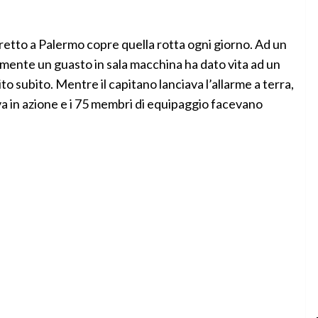
iretto a Palermo copre quella rotta ogni giorno. Ad un
lmente un guasto in sala macchina ha dato vita ad un
to subito. Mentre il capitano lanciava l’allarme a terra,
a in azione e i 75 membri di equipaggio facevano