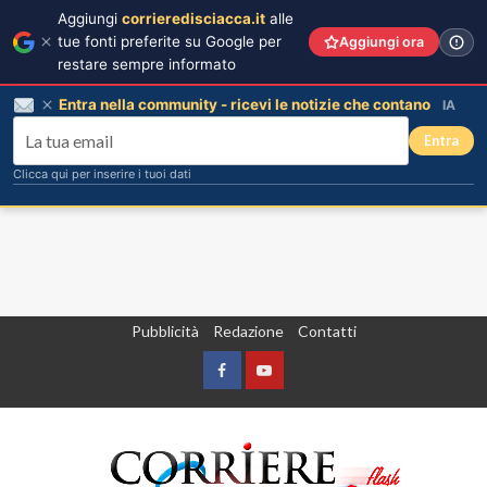
Aggiungi
corrieredisciacca.it
alle
tue fonti preferite su Google per
Aggiungi ora
restare sempre informato
Entra nella community - ricevi le notizie che contano
IA
Entra
Clicca qui per inserire i tuoi dati
Vai
Pubblicità
Redazione
Contatti
al
contenuto
Facebook
Yountube