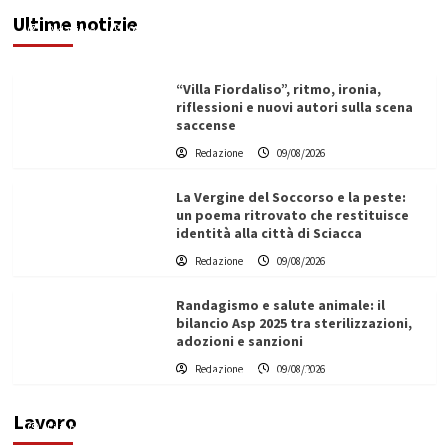
Ultime notizie
Redazione
09/08/2026
“Villa Fiordaliso”, ritmo, ironia,
riflessioni e nuovi autori sulla scena
saccense
Redazione
09/08/2026
La Vergine del Soccorso e la peste:
un poema ritrovato che restituisce
identità alla città di Sciacca
Redazione
09/08/2026
Randagismo e salute animale: il
bilancio Asp 2025 tra sterilizzazioni,
adozioni e sanzioni
L’ingegnere saccense Buscarnera partner chiave
Redazione
09/08/2026
di un progetto transnazionale per la transizione
ecologica
Lavoro
Filippo Cardinale
21/06/2026