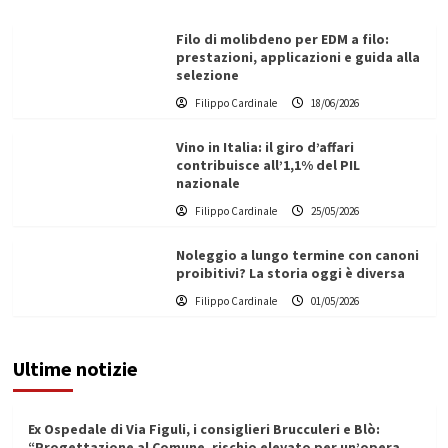
Filo di molibdeno per EDM a filo:
prestazioni, applicazioni e guida alla
selezione
Filippo Cardinale
18/06/2026
Vino in Italia: il giro d’affari
contribuisce all’1,1% del PIL
nazionale
Filippo Cardinale
25/05/2026
Noleggio a lungo termine con canoni
proibitivi? La storia oggi è diversa
Filippo Cardinale
01/05/2026
Ultime notizie
Ex Ospedale di Via Figuli, i consiglieri Brucculeri e Blò:
“Progettazione al Comune, rischio elevato per un’opera