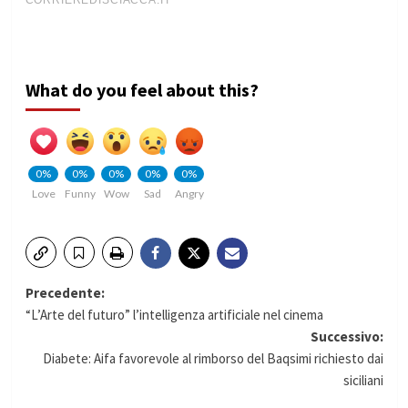
What do you feel about this?
0%
0%
0%
0%
0%
Love
Funny
Wow
Sad
Angry
Navigazione
Precedente:
“L’Arte del futuro” l’intelligenza artificiale nel cinema
articolo
Successivo:
Diabete: Aifa favorevole al rimborso del Baqsimi richiesto dai
siciliani