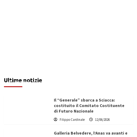
Maxi operazione “Abisso”: 15 arresti tra Italia e
Malta
Ultime notizie
Redazione
12/06/2026
Il “Generale” sbarca a Sciacca:
costituito il Comitato Costituente
di Futuro Nazionale
Filippo Cardinale
12/06/2026
Galleria Belvedere, l’Anas va avanti e