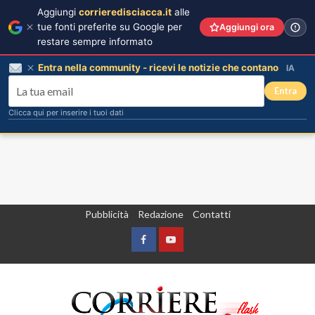
Aggiungi
corrieredisciacca.it
alle
tue fonti preferite su Google per
Aggiungi ora
restare sempre informato
Entra nella community - ricevi le notizie che contano
IA
Entra
Clicca qui per inserire i tuoi dati
Vai
Pubblicità
Redazione
Contatti
al
contenuto
Facebook
Yountube