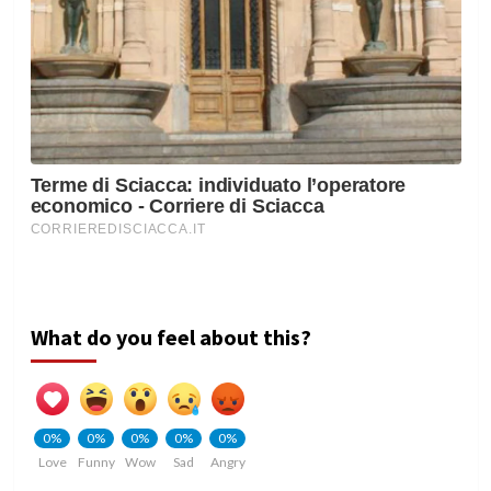
What do you feel about this?
0%
0%
0%
0%
0%
Love
Funny
Wow
Sad
Angry