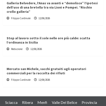
Galleria Belvedere, l’Anas va avanti e “demolisce” l’ipotesi
dell’uso di una bretella tra via Lioni e Pompei. “Rischio
crollo galleria”
Filippo Cardinale
12/06/2026
Stop al lavoro sotto il sole nelle ore più calde: scatta
l’ordinanza in Sicilia
Redazione
12/06/2026
Mercato san Michele, sacchi gratuiti agli operatori
commerciali per la raccolta dei rifiuti
Filippo Cardinale
12/06/2026
Sciacca
Ribera
Menfi
Valle Del Belice
Provincia