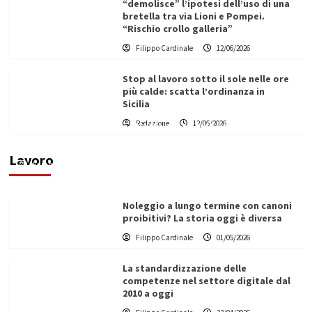
“demolisce” l’ipotesi dell’uso di una
bretella tra via Lioni e Pompei.
“Rischio crollo galleria”
Filippo Cardinale
12/06/2026
Stop al lavoro sotto il sole nelle ore
più calde: scatta l’ordinanza in
Sicilia
Redazione
12/06/2026
Vino in Italia: il giro d’affari contribuisce
all’1,1% del PIL nazionale
Lavoro
Filippo Cardinale
25/05/2026
Noleggio a lungo termine con canoni
proibitivi? La storia oggi è diversa
Filippo Cardinale
01/05/2026
La standardizzazione delle
competenze nel settore digitale dal
2010 a oggi