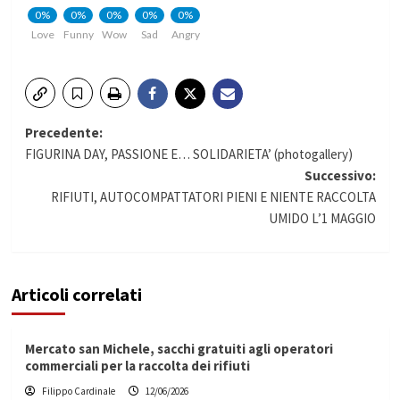
0%
0%
0%
0%
0%
Love
Funny
Wow
Sad
Angry
Navigazione
Precedente:
FIGURINA DAY, PASSIONE E… SOLIDARIETA’ (photogallery)
articolo
Successivo:
RIFIUTI, AUTOCOMPATTATORI PIENI E NIENTE RACCOLTA
UMIDO L’1 MAGGIO
Articoli correlati
Mercato san Michele, sacchi gratuiti agli operatori
commerciali per la raccolta dei rifiuti
Filippo Cardinale
12/06/2026