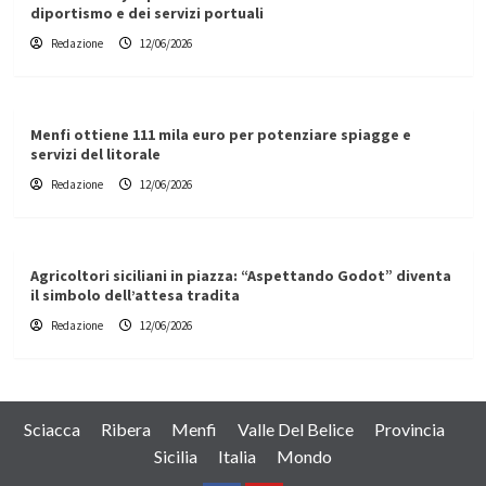
diportismo e dei servizi portuali
Redazione
12/06/2026
Menfi ottiene 111 mila euro per potenziare spiagge e
servizi del litorale
Redazione
12/06/2026
Agricoltori siciliani in piazza: “Aspettando Godot” diventa
il simbolo dell’attesa tradita
Redazione
12/06/2026
Sciacca
Ribera
Menfi
Valle Del Belice
Provincia
Sicilia
Italia
Mondo