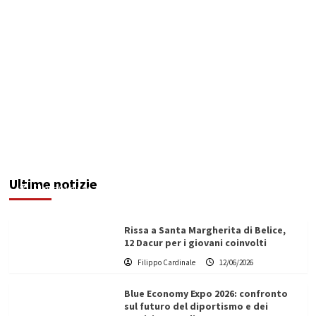
Mercato san Michele, sacchi gratuiti agli
operatori commerciali per la raccolta dei rifiuti
Ultime notizie
Filippo Cardinale
12/06/2026
Rissa a Santa Margherita di Belice,
12 Dacur per i giovani coinvolti
Filippo Cardinale
12/06/2026
Blue Economy Expo 2026: confronto
sul futuro del diportismo e dei