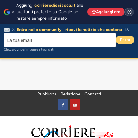
Aggiungi
corrieredisciacca.it
alle
tue fonti preferite su Google per
Aggiungi ora
restare sempre informato
Entra nella community - ricevi le notizie che contano
IA
Entra
Clicca qui per inserire i tuoi dati
Vai
Pubblicità
Redazione
Contatti
al
contenuto
Facebook
Yountube