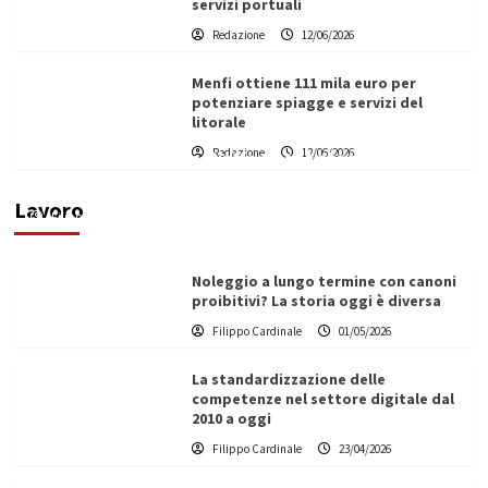
servizi portuali
Redazione
12/06/2026
Menfi ottiene 111 mila euro per
potenziare spiagge e servizi del
litorale
Redazione
12/06/2026
Vino in Italia: il giro d’affari contribuisce
all’1,1% del PIL nazionale
Lavoro
Filippo Cardinale
25/05/2026
Noleggio a lungo termine con canoni
proibitivi? La storia oggi è diversa
Filippo Cardinale
01/05/2026
La standardizzazione delle
competenze nel settore digitale dal
2010 a oggi
Filippo Cardinale
23/04/2026