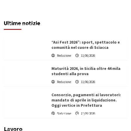
Denunciato ristoratore per violazioni su
sicurezza e impiego del personale: multa da
74mila euro
Ultime notizie
Filippo Cardinale
11/06/2026
“Asi Fest 2026”: sport, spettacolo e
comunità nel cuore di Sciacca
Redazione
11/06/2026
Maturità 2026, in Sicilia oltre 44 mila
studenti alla prova
Redazione
11/06/2026
Consorzio, pagamenti ai lavoratori:
mandato di aprile in liquidazione.
Oggi vertice in Prefettura
Redazione
11/06/2026
Vino in Italia: il giro d’affari contribuisce
all’1,1% del PIL nazionale
Lavoro
Filippo Cardinale
25/05/2026