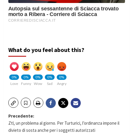
What do you feel about this?
0%
0%
0%
0%
0%
Love
Funny
Wow
Sad
Angry
Navigazione
Precedente:
Ztl, un problema al giorno. Per Turturici, l’ordinanza impone il
articolo
divieto di sosta anche per i soggetti autorizzati