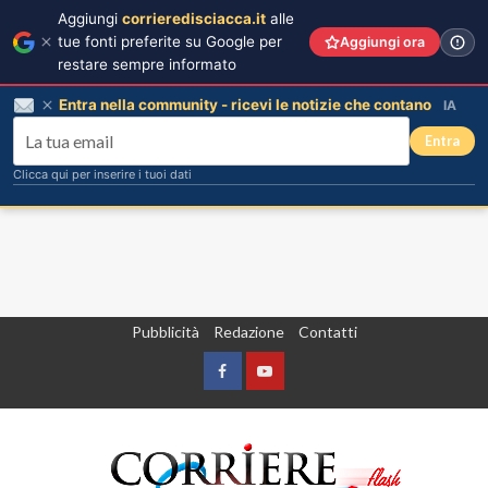
Aggiungi
corrieredisciacca.it
alle
tue fonti preferite su Google per
Aggiungi ora
restare sempre informato
Entra nella community - ricevi le notizie che contano
IA
Entra
Clicca qui per inserire i tuoi dati
Vai
Pubblicità
Redazione
Contatti
al
contenuto
Facebook
Yountube